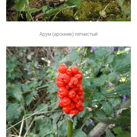
Арум (аронник) пятнистый