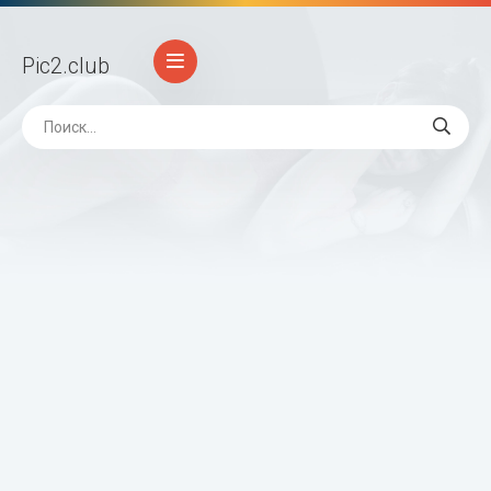
Pic2
.club