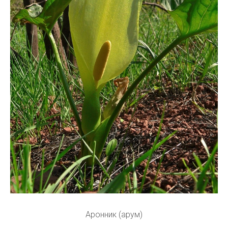
Аронник (арум)