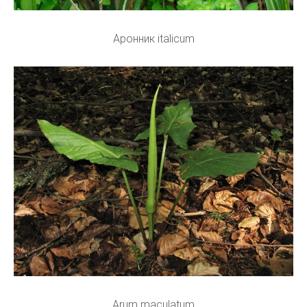
Аронник italicum
Arum maculatum