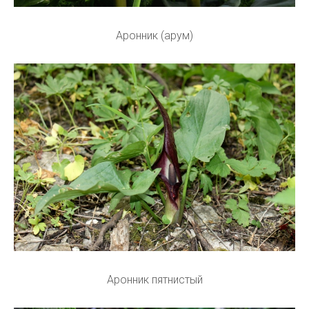
Аронник (арум)
Аронник пятнистый