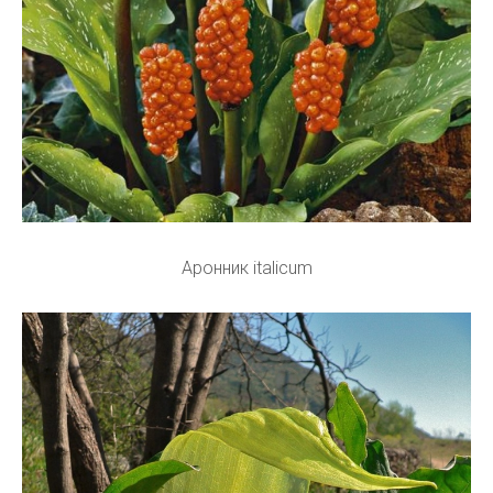
Аронник italicum