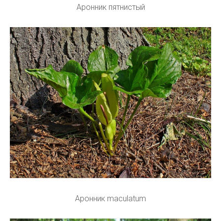
Аронник пятнистый
Аронник maculatum