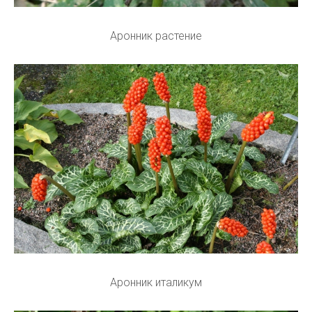
Аронник растение
Аронник италикум