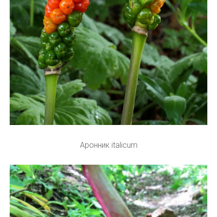
Аронник italicum