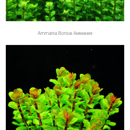
Ammania Bonsai Аммания