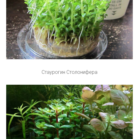
Стаурогин Столонифера