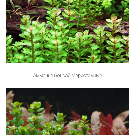
Аммания бонсай Меристемные