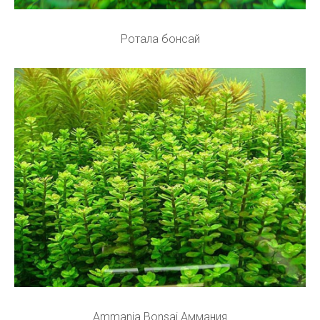
Ротала бонсай
Ammania Bonsai Аммания