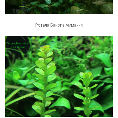
Ротала Бакопа Аммания