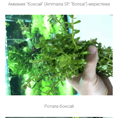
Аммания "бонсай" (Ammania SP. "Bonsai") меристема
Ротала бонсай