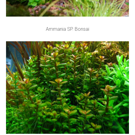
Ammania SP. Bonsai