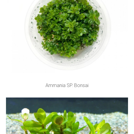
Ammania SP. Bonsai