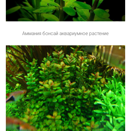
Аммания бонсай аквариумное растение