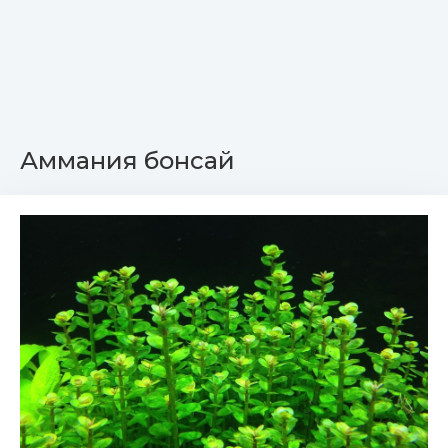
Аммания бонсай