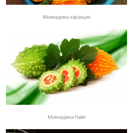
Момордика харанция
Момордика Найя