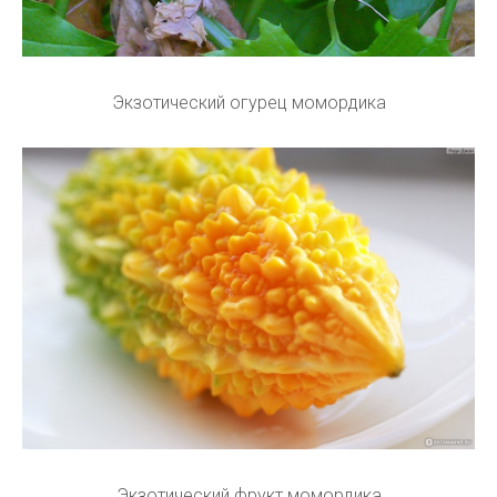
Экзотический огурец момордика
Экзотический фрукт момордика