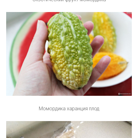
Момордика харанция плод