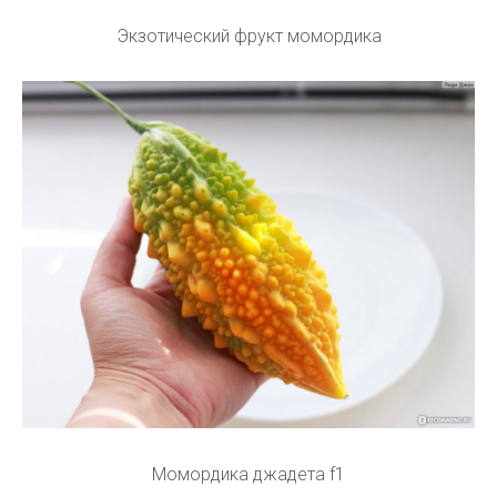
Экзотический фрукт момордика
Момордика джадета f1