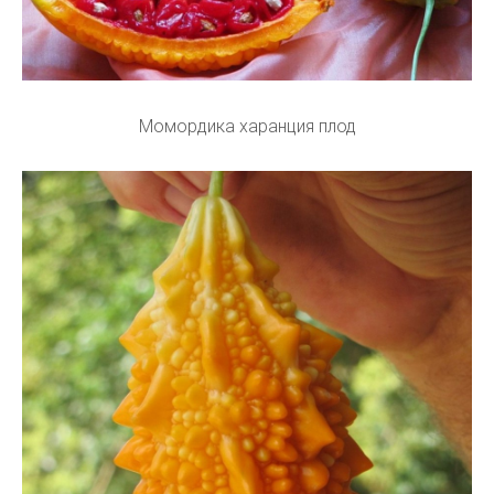
Момордика харанция плод