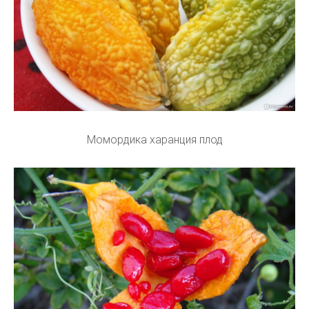
Момордика харанция плод