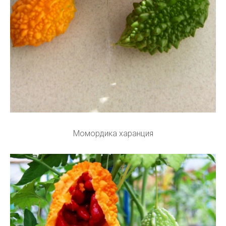
Момордика харанция