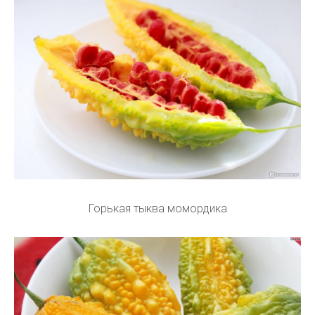
Горькая тыква момордика