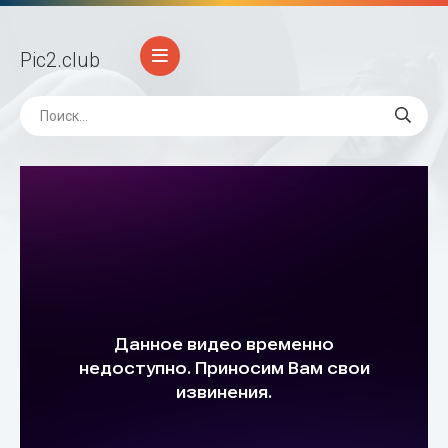
Pic2
.club