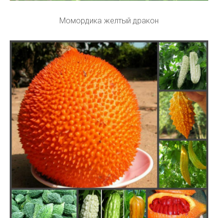
Момордика желтый дракон