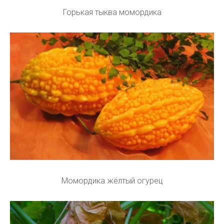
Горькая тыква момордика
Момордика жёлтый огурец