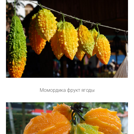
Момордика фрукт ягоды