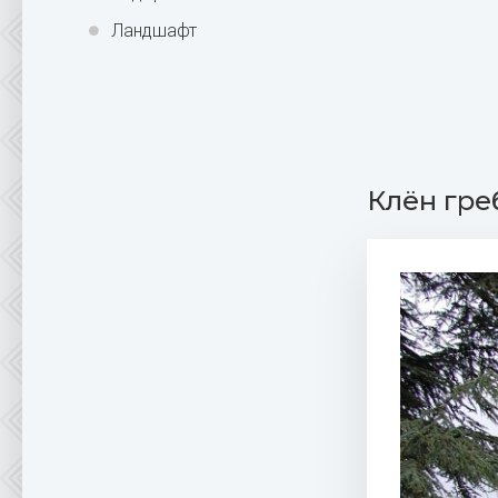
Ландшафт
Клён гре