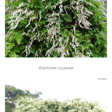
Фаллопия сушеная