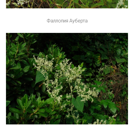
Фаллопия Ауберта