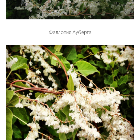
Фаллопия Ауберта