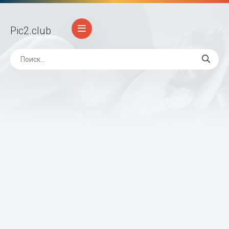
Pic2
.club