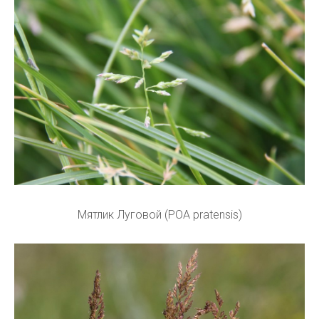
Мятлик Луговой (POA pratensis)