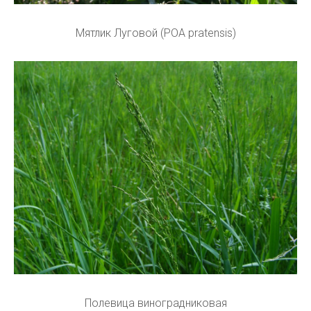
Мятлик Луговой (POA pratensis)
Полевица виноградниковая