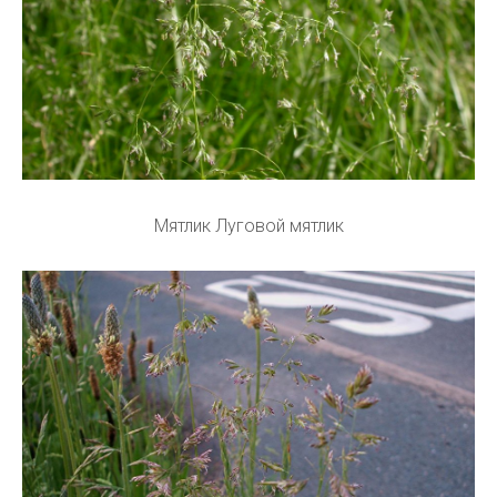
Мятлик Луговой мятлик