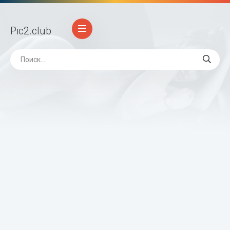
Pic2
.club