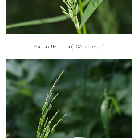
Мятлик Луговой (POA pratensis)