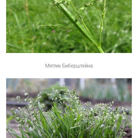
Мятлик Биберштейна