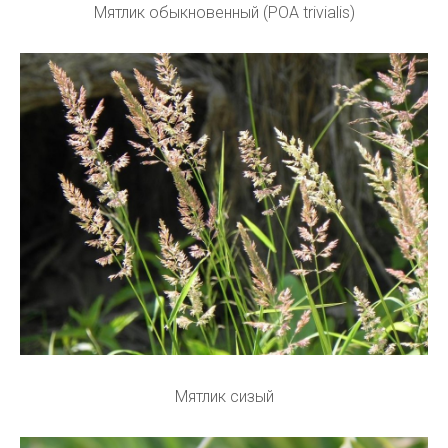
Мятлик обыкновенный (POA trivialis)
Мятлик сизый