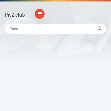
Pic2
.club