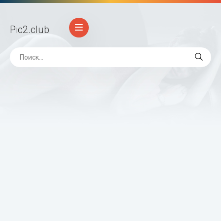
Pic2
.club