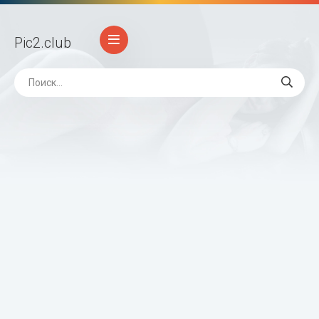
Pic2
.club