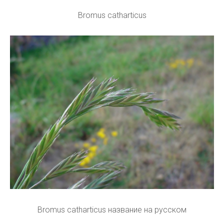
Bromus catharticus
Bromus catharticus название на русском