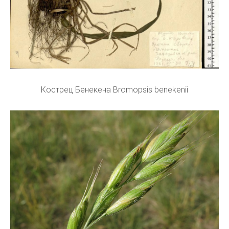
Кострец Бенекена Bromopsis benekenii