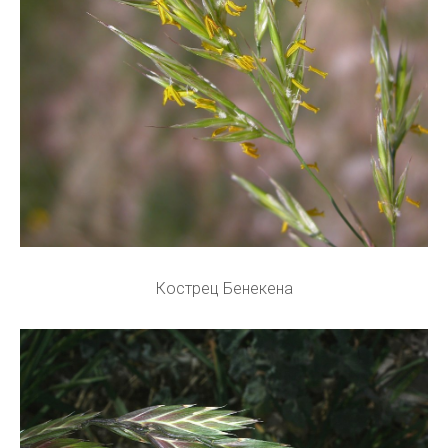
Кострец Бенекена