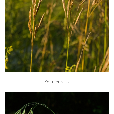
Кострец злак