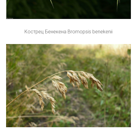
Кострец Бенекена Bromopsis benekenii