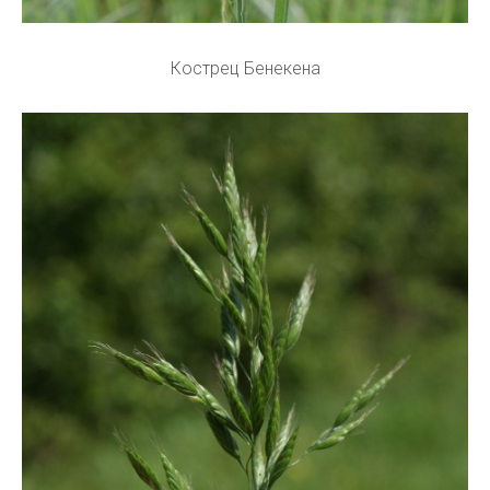
Кострец Бенекена