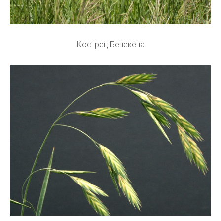
Кострец Бенекена