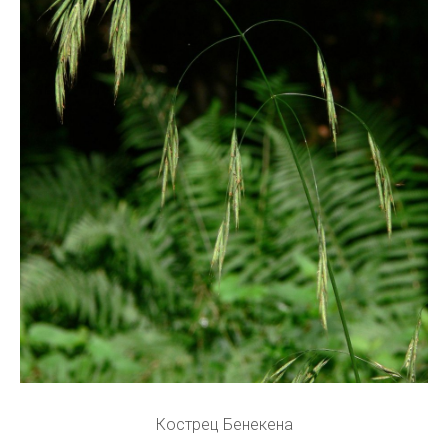
Кострец Бенекена