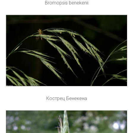
Bromopsis benekenii
Кострец Бенекена