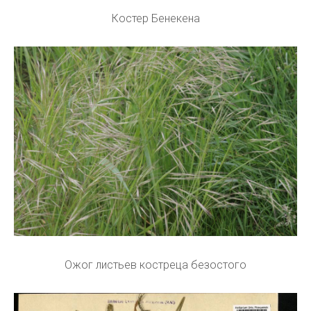
Костер Бенекена
Ожог листьев костреца безостого