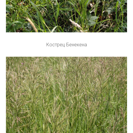
Кострец Бенекена