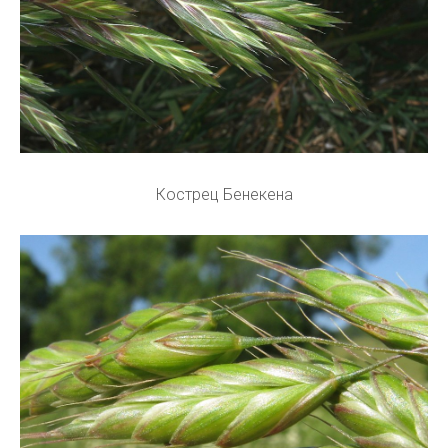
Кострец Бенекена