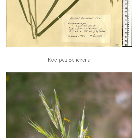
Кострец Бенекена