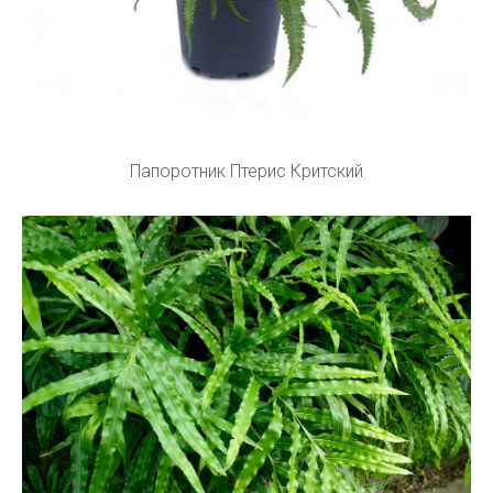
Папоротник Птерис Критский