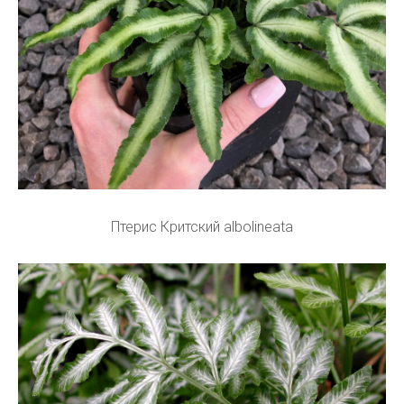
Птерис Критский albolineata