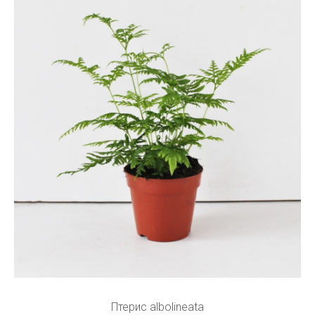
Птерис albolineata