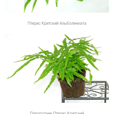
Птерис Критский Альболинеата
Папоротник Птерис Критский