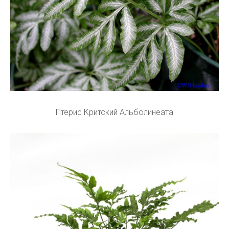
Птерис Критский Альболинеата