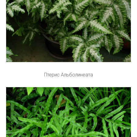
Птерис Альболинеата