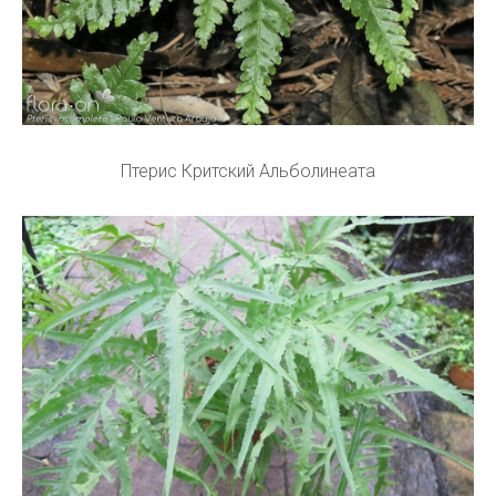
Птерис Критский Альболинеата