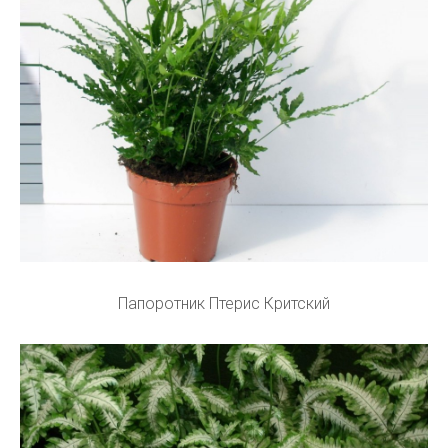
Папоротник Птерис Критский