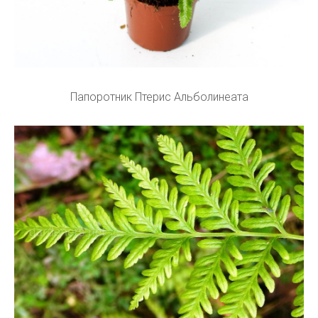
Папоротник Птерис Альболинеата