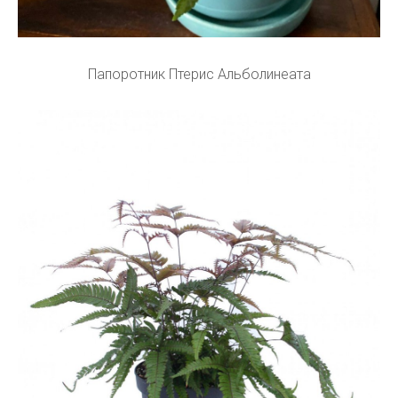
Папоротник Птерис Альболинеата