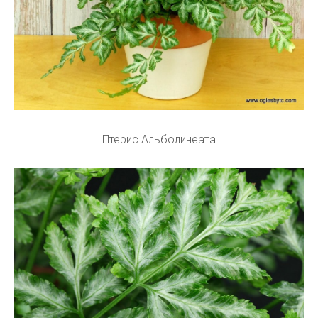
Птерис Альболинеата