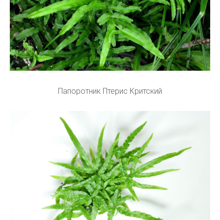
Папоротник Птерис Критский