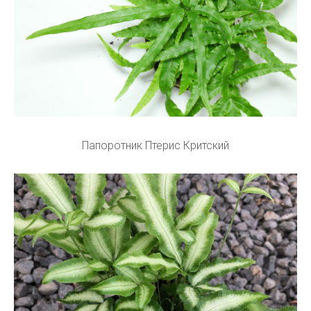
Папоротник Птерис Критский