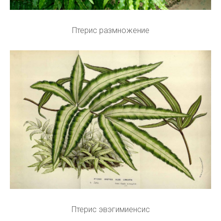
Птерис размножение
Птерис эвэгимиенсис