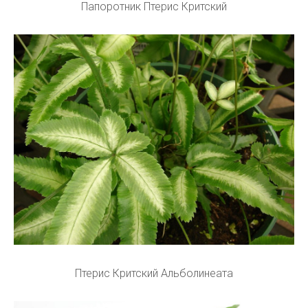
Папоротник Птерис Критский
Птерис Критский Альболинеата