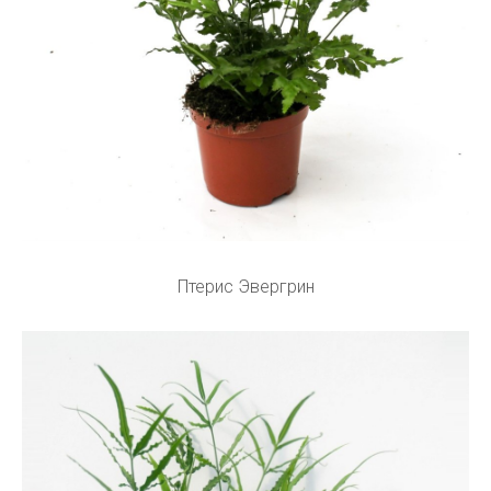
Птерис Эвергрин