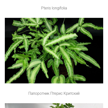
Pteris longifolia
Папоротник Птерис Критский