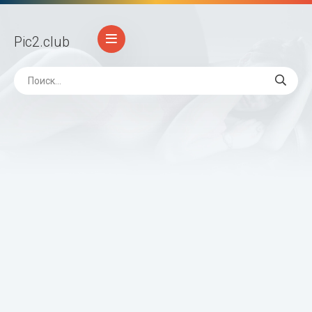
Pic2
.club