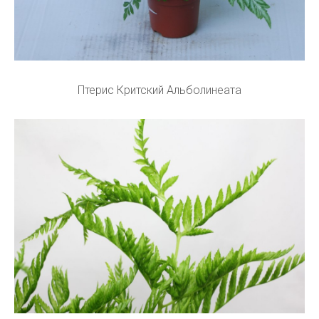
Птерис Критский Альболинеата