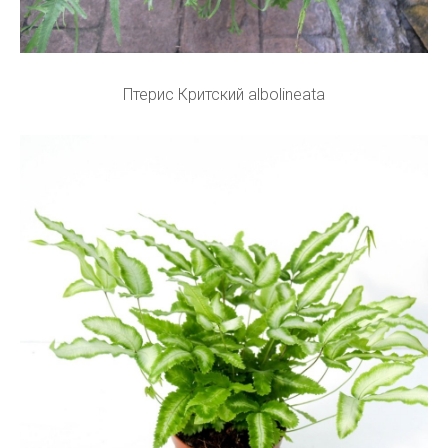
Птерис Критский albolineata