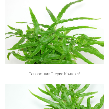
Папоротник Птерис Критский