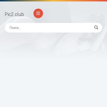
Pic2
.club