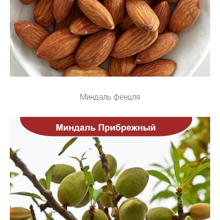
Миндаль фенцля