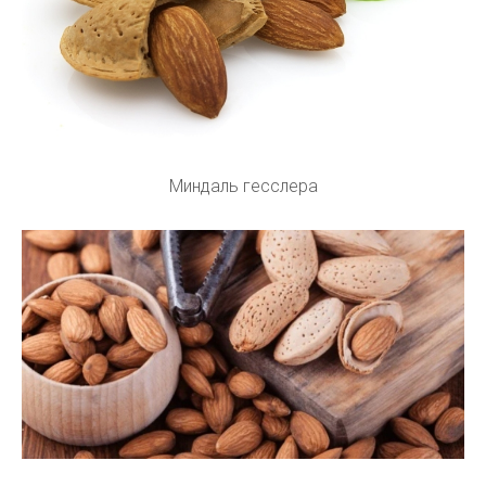
Миндаль гесслера