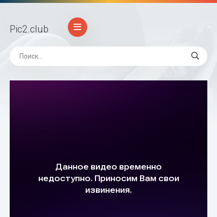
Pic2
.club