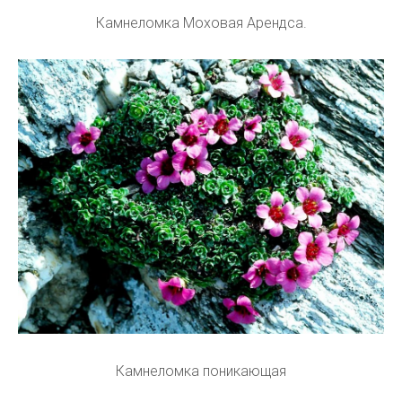
Камнеломка Моховая Арендса.
Камнеломка поникающая