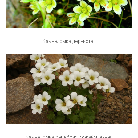
Камнеломка дернистая
Камнеломка серебристоокаймленная