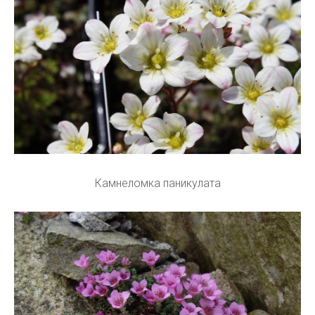
Камнеломка паникулата