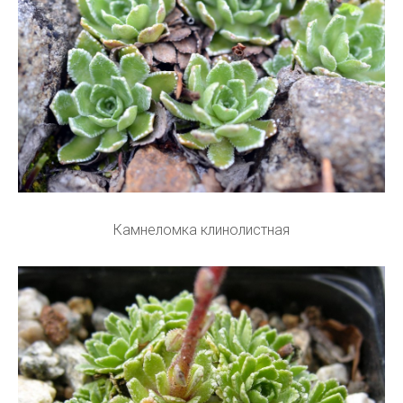
Камнеломка клинолистная