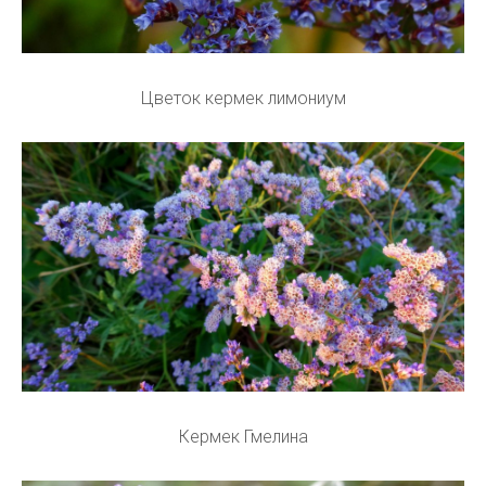
Цветок кермек лимониум
Кермек Гмелина