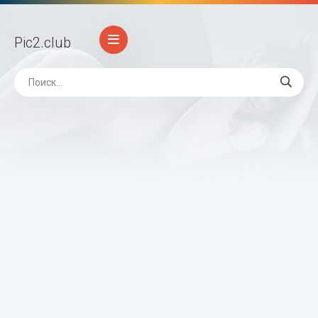
Pic2
.club