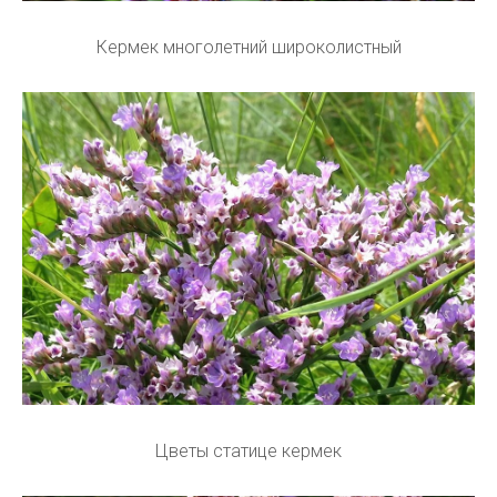
Кермек многолетний широколистный
Цветы статице кермек