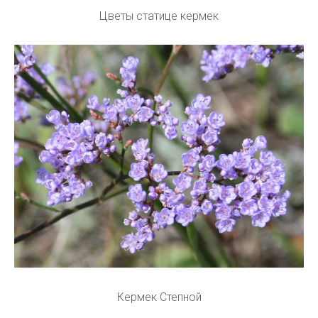
Цветы статице кермек
Кермек Степной