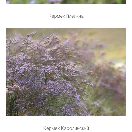
Кермек Гмелина
Кермек Каролинский