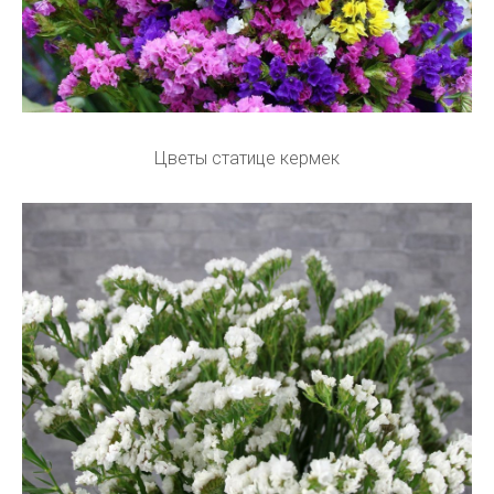
Цветы статице кермек