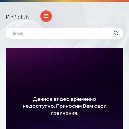
Pic2
.club