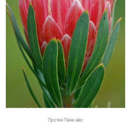
Протея Пинк айс