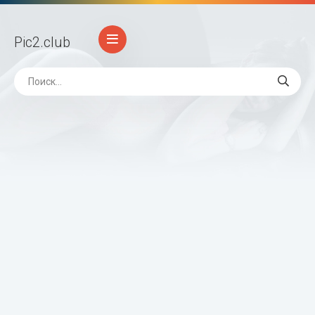
Pic2
.club