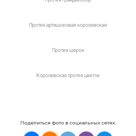
Протея циннароидес