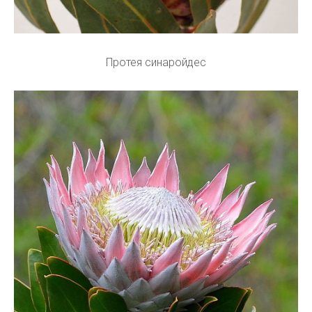
Протея синаройдес