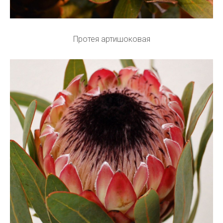
Протея артишоковая