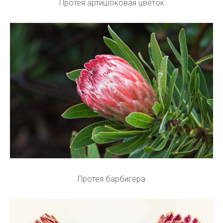
Протея артишоковая цветок
Протея барбигера