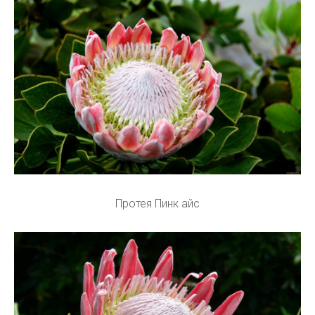
Протея Пинк айс