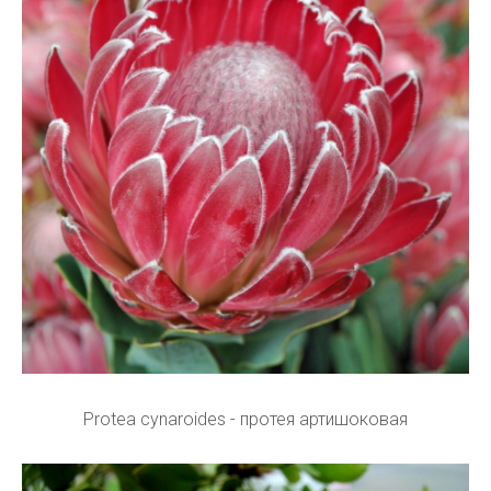
Protea cynaroides - протея артишоковая