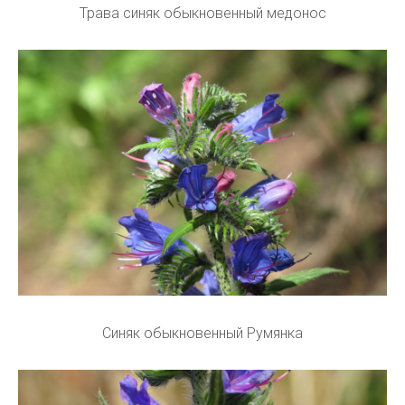
Трава синяк обыкновенный медонос
Синяк обыкновенный Румянка