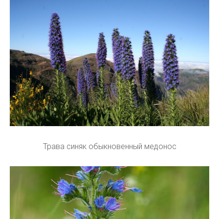
Трава синяк обыкновенный медонос