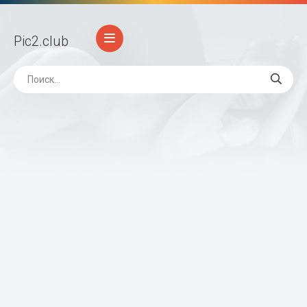
Pic2
.club