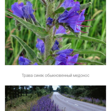
Трава синяк обыкновенный медонос