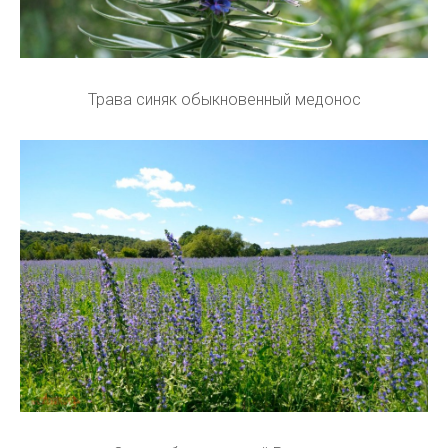
Трава синяк обыкновенный медонос