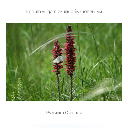
Echium vulgare синяк обыкновенный
Румянка Степная