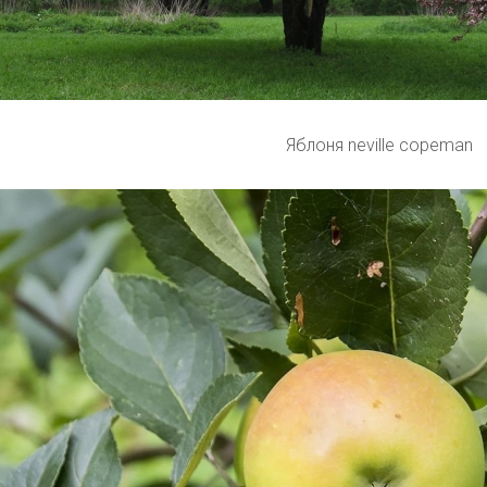
Яблоня neville copeman