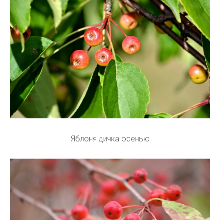
Яблоня дичка осенью