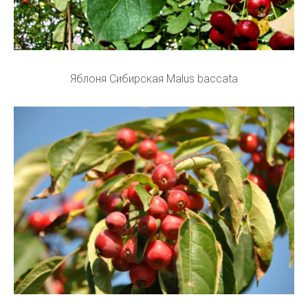
Яблоня Сибирская Malus baccata