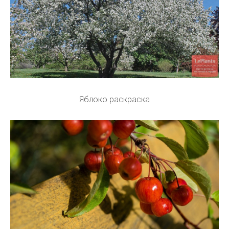
Яблоко раскраска