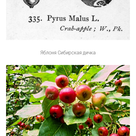
Яблоня Сибирская дичка