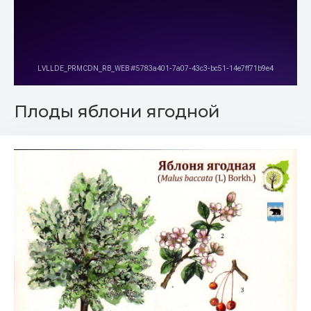
Плоды яблони ягодной