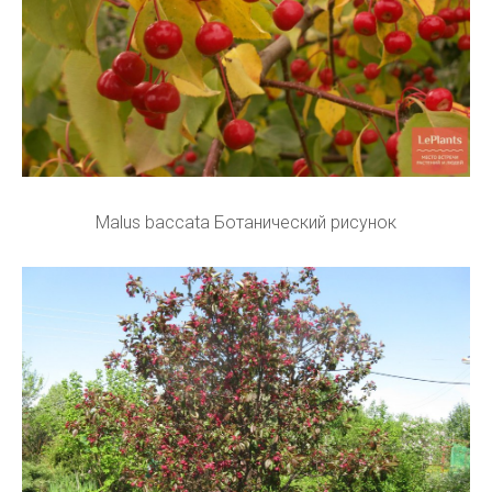
Malus baccata Ботанический рисунок