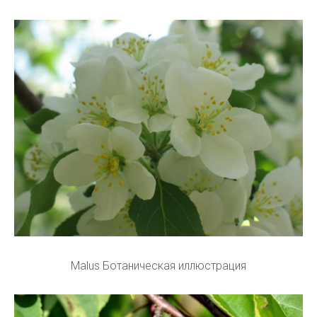
Malus Ботаническая иллюстрация