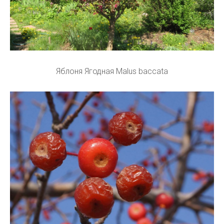
Яблоня Ягодная Malus baccata