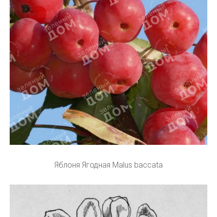
Яблоня Ягодная Malus baccata