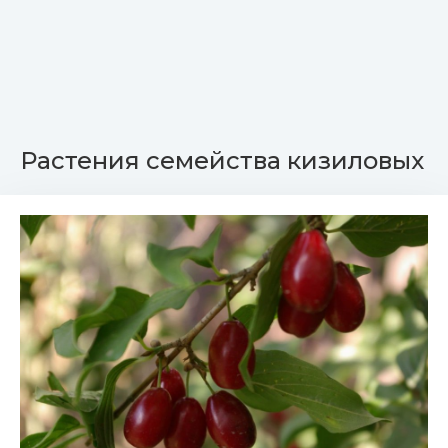
Растения семейства кизиловых