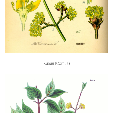
Кизил (Cornus)