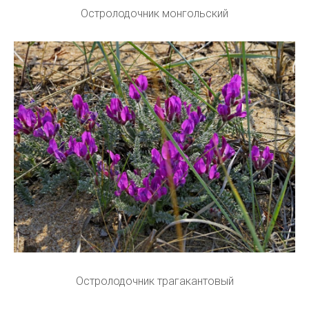
Остролодочник монгольский
Остролодочник трагакантовый