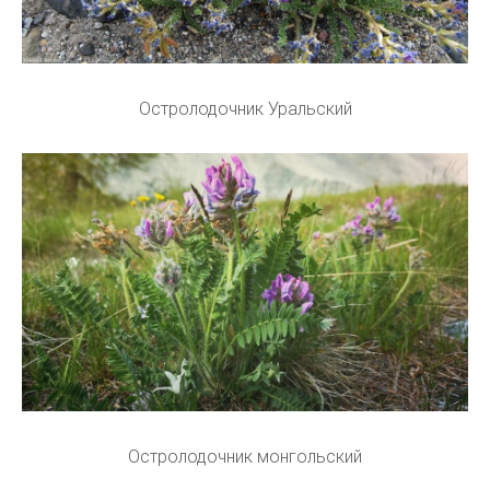
Остролодочник Уральский
Остролодочник монгольский