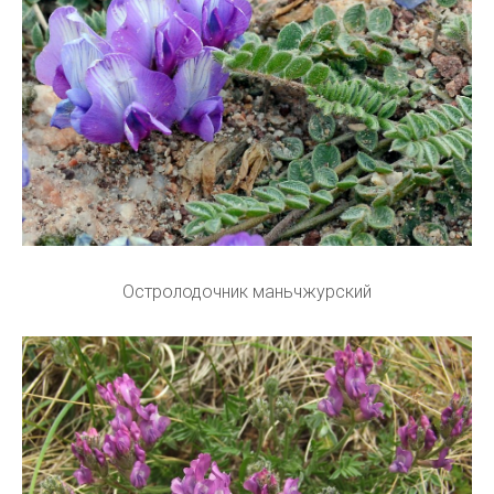
Остролодочник маньчжурский