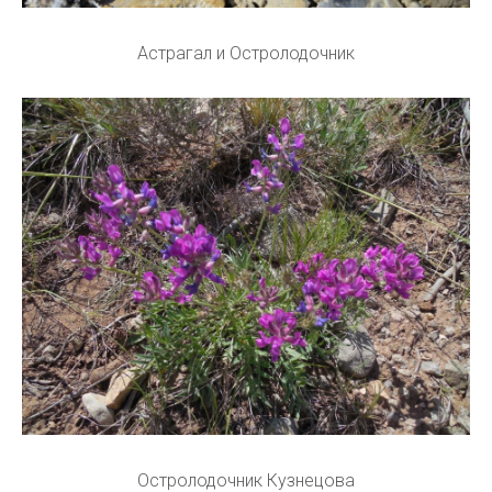
Астрагал и Остролодочник
Остролодочник Кузнецова