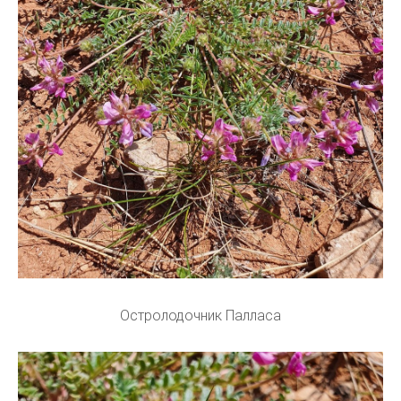
Остролодочник Палласа