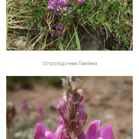
Остролодочник Гмелина