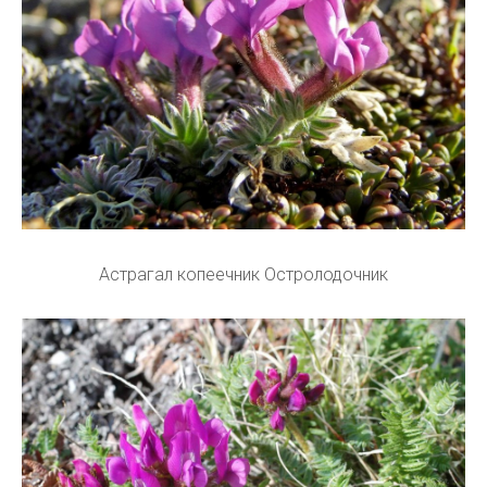
Астрагал копеечник Остролодочник