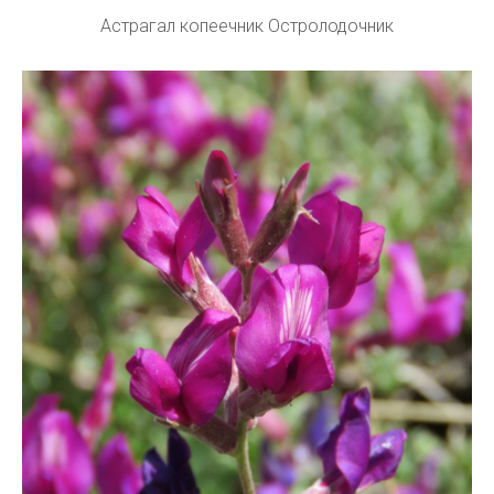
Астрагал копеечник Остролодочник