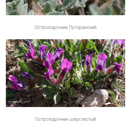
Остролодочник Путоранский
Остролодочник шерстистый