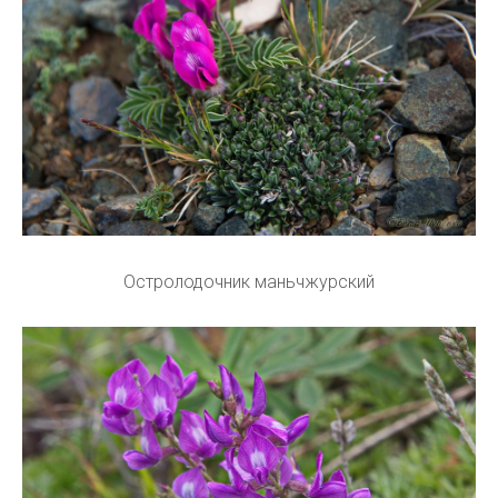
Остролодочник маньчжурский