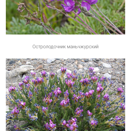
Остролодочник маньчжурский