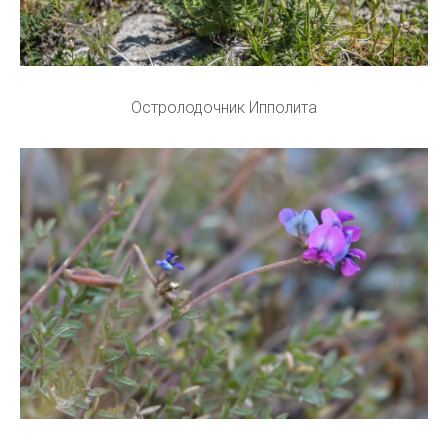
Остролодочник Ипполита