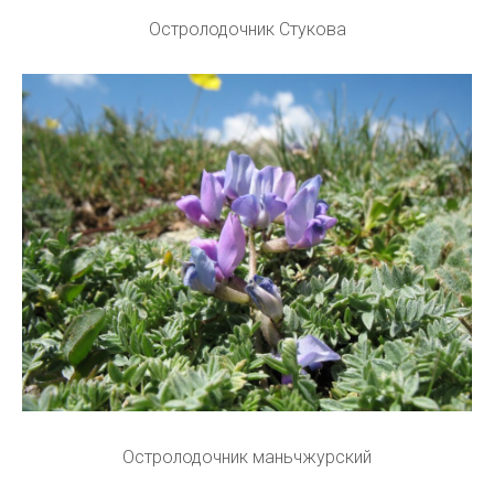
Остролодочник Стукова
Остролодочник маньчжурский