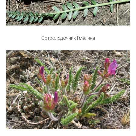
Остролодочник Гмелина