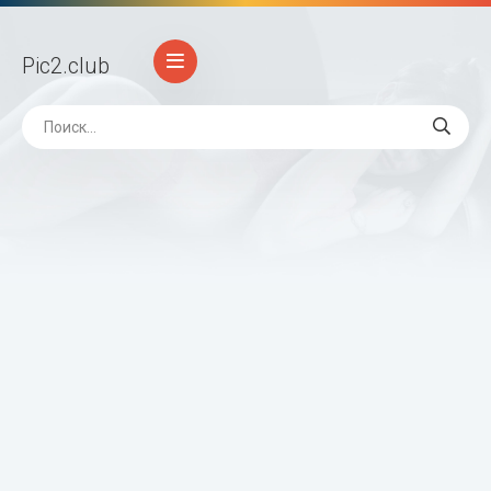
Pic2
.club