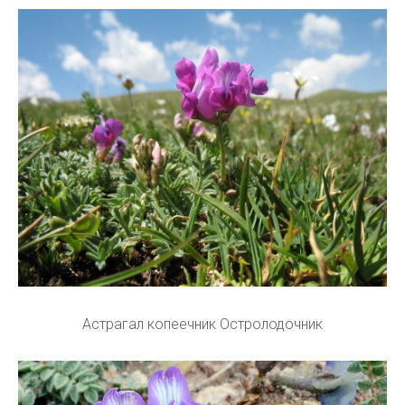
Астрагал копеечник Остролодочник