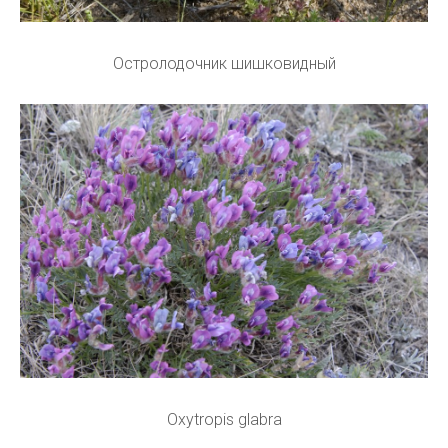
Остролодочник шишковидный
Oxytropis glabra