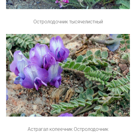
Остролодочник тысячелистный
Астрагал копеечник Остролодочник