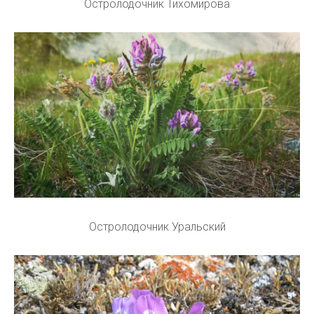
Остролодочник Тихомирова
Остролодочник Уральский