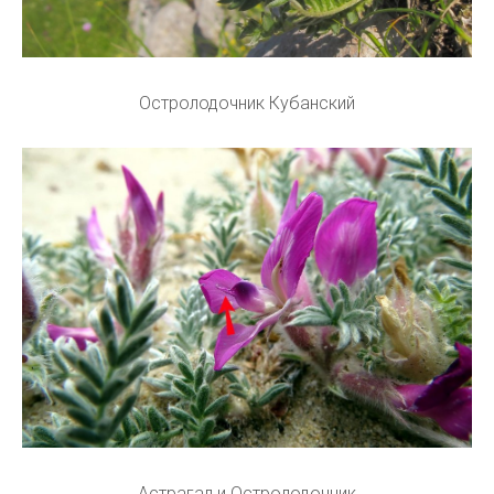
Остролодочник Кубанский
Астрагал и Остролодочник