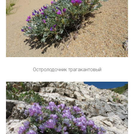
Остролодочник трагакантовый