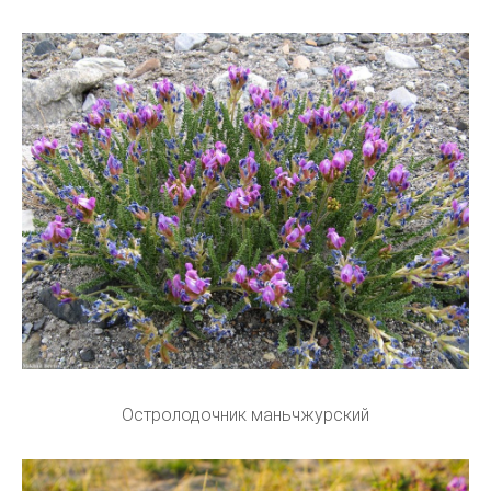
Остролодочник маньчжурский