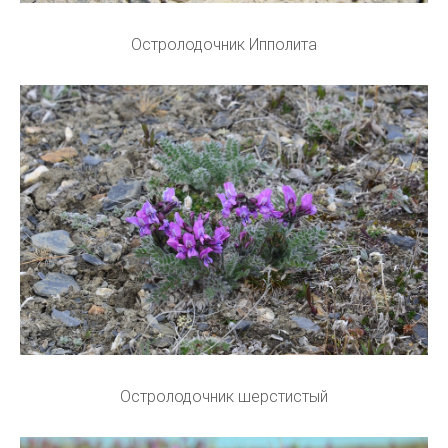
Остролодочник Ипполита
Остролодочник шерстистый