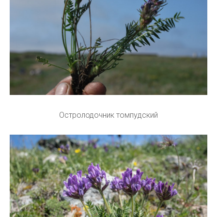
Остролодочник томпудский