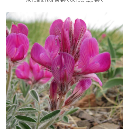
Астрагал копеечник Остролодочник