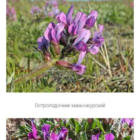
Остролодочник маньчжурский