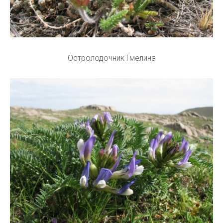
Остролодочник Гмелина