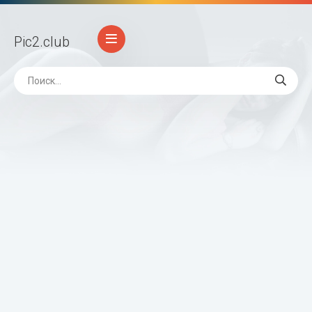
Pic2
.club