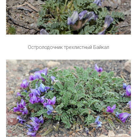
Остролодочник трехлистный Байкал