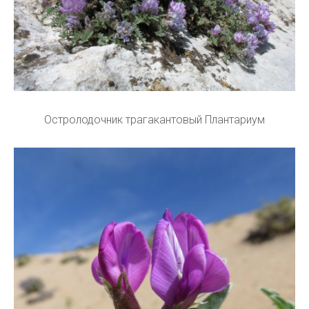
Остролодочник трагакантовый Плантариум