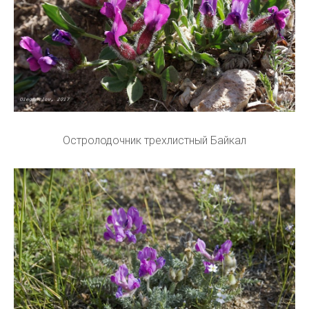
Остролодочник трехлистный Байкал