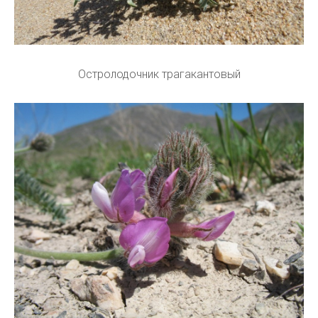
Остролодочник трагакантовый