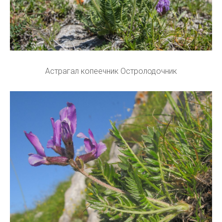
Астрагал копеечник Остролодочник