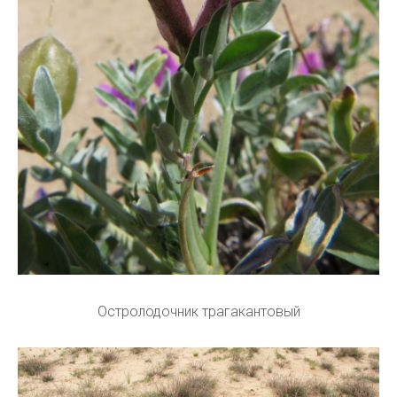
Остролодочник трагакантовый