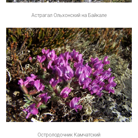
Астрагал Ольхонский на Байкале
Остролодочник Камчатский