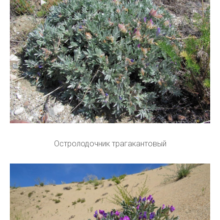
Остролодочник трагакантовый