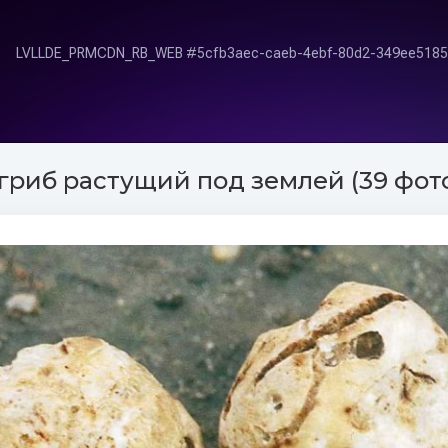
гриб растущий под землей (39 фот