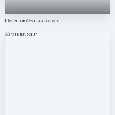
Шиповник Шренка
Многоорешек (цинародий) шиповника (Rosa Canina).
Шиповник роза Даурская куст
Шиповник Canina