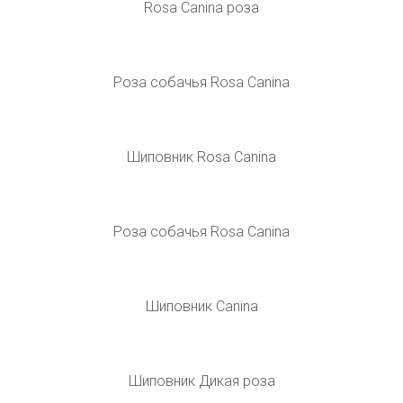
Роза канина (шиповник собачий, роза собачья)
Шиповник собачий (Rosa Canina)
Роза ругоза канина