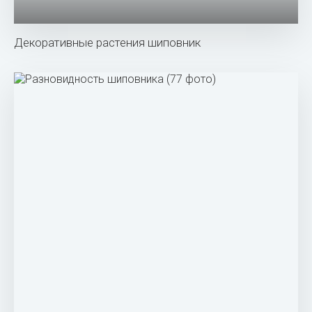
Шиповник собачий — Rosa Canina l.
Шиповник Даурский крупноплодовые