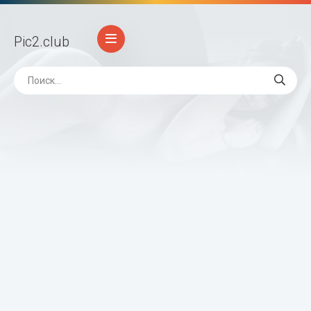
Pic2
.club