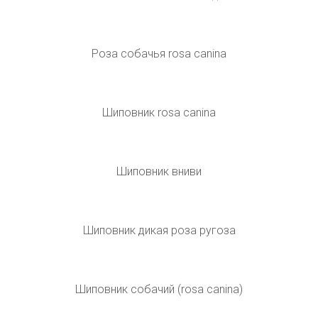
Роза ругоза канина