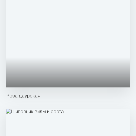
Шиповник собачий плоды
Роза собачья rosa canina
Шиповник rosa canina
Шиповник вниви
Шиповник дикая роза ругоза
Шиповник собачий (rosa canina)