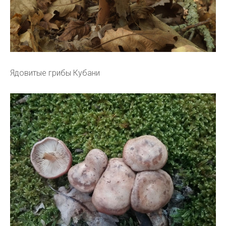
Ядовитые грибы Кубани