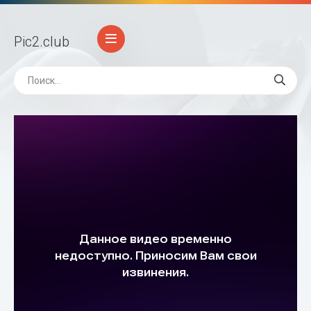
Pic2
.club