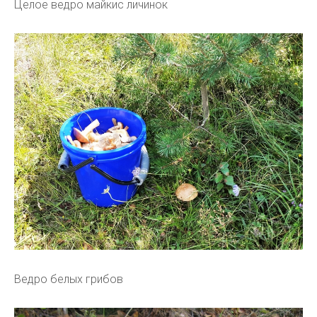
Целое ведро майкис личинок
Ведро белых грибов