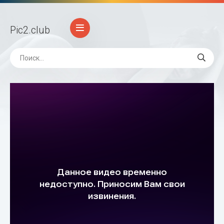
Pic2
.club