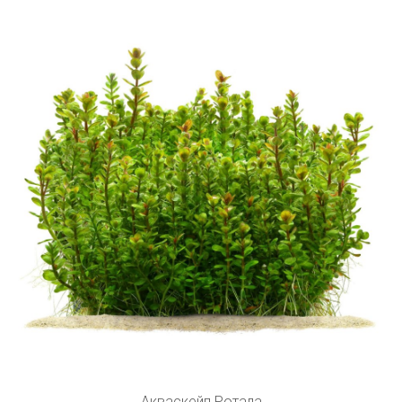
Акваскейп Ротала