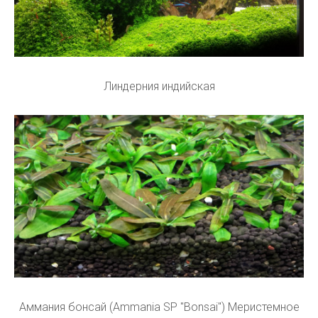
Линдерния индийская
Аммания бонсай (Ammania SP "Bonsai") Меристемное