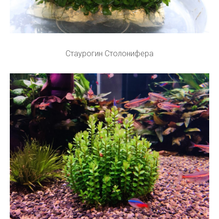
Стаурогин Столонифера