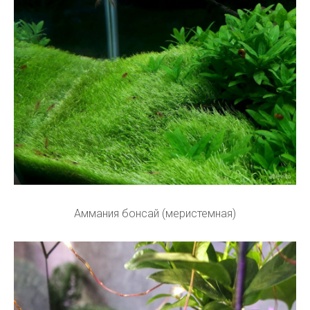
Аммания бонсай (меристемная)