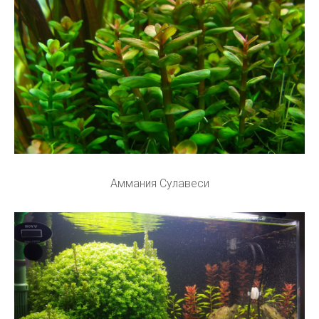
Аммания Сулавеси