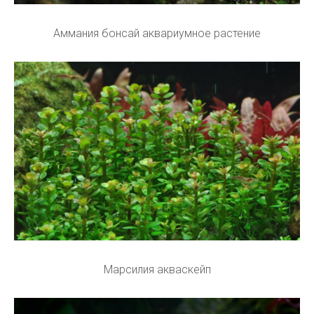
Аммания бонсай аквариумное растение
Марсилия акваскейп