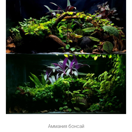
Аммания бонсай