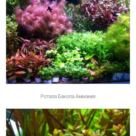
Ротала Бакопа Аммания