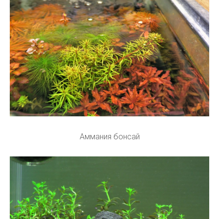
Аммания бонсай