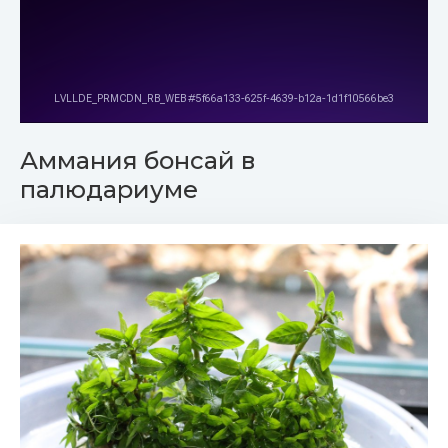
Аммания бонсай в
палюдариуме