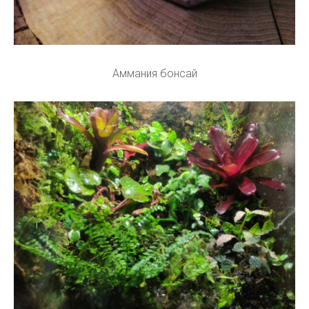
Аммания бонсай