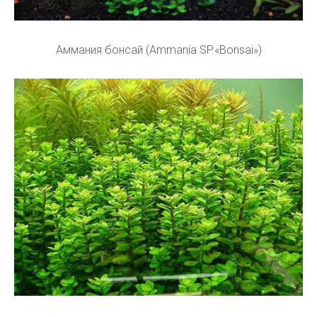
Аммания бонсай (Ammania SP.«Bonsai»)