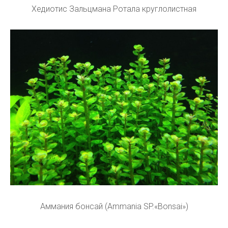
Хедиотис Зальцмана Ротала круглолистная
Аммания бонсай (Ammania SP.«Bonsai»)