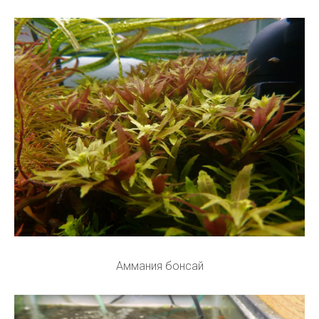
Аммания бонсай