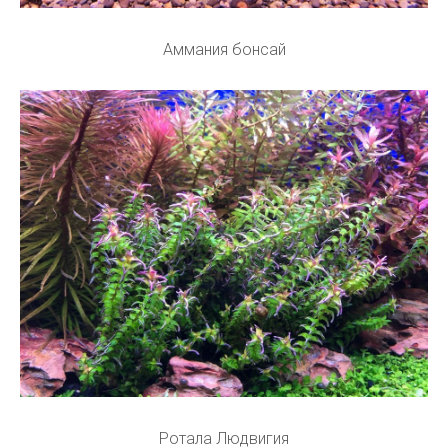
Аммания бонсай
Ротала Людвигия