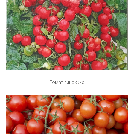
Томат пиноккио