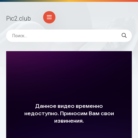
Pic2
.club