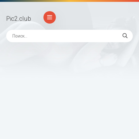
Pic2
.club