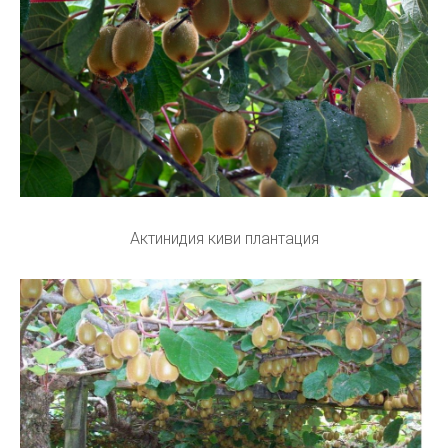
Актинидия киви плантация