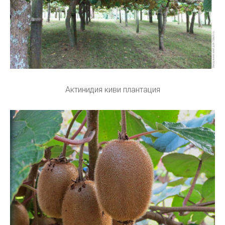
Актинидия киви плантация