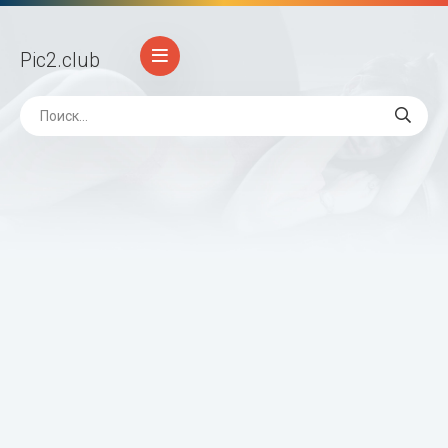
Pic2
.club