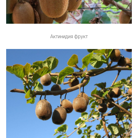
Актинидия фрукт