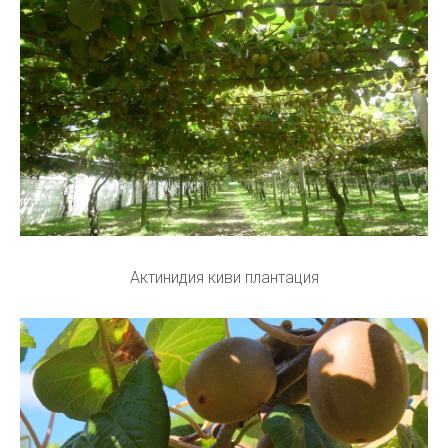
Актинидия киви плантация