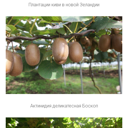
Плантации киви в новой Зеландии
Актинидия деликатесная Боскоп