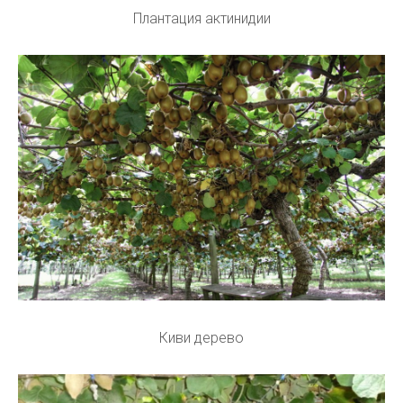
Плантация актинидии
Киви дерево