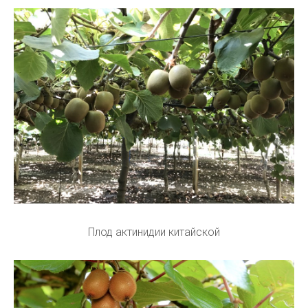
Плод актинидии китайской