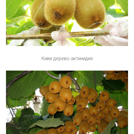
Киви дерево актинидия