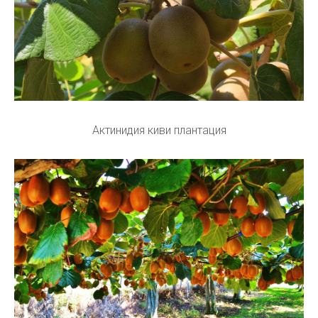
Актинидия киви плантация