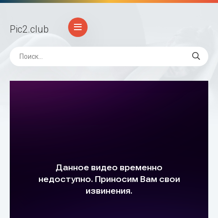
Pic2
.club