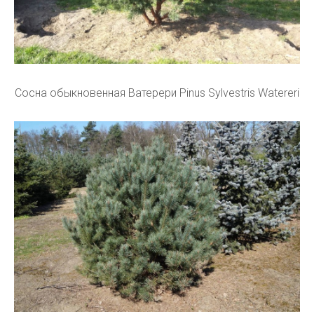
Сосна обыкновенная Ватерери Pinus Sylvestris Watereri