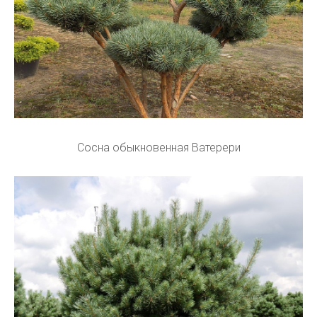
Сосна обыкновенная Ватерери