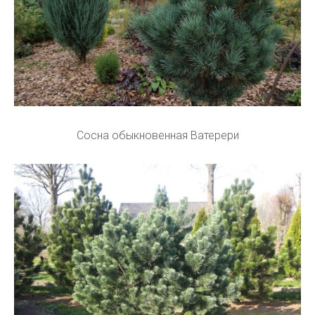
Сосна обыкновенная Ватерери