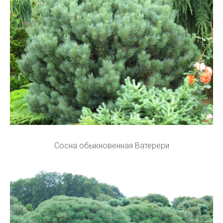
Сосна обыкновенная Ватерери