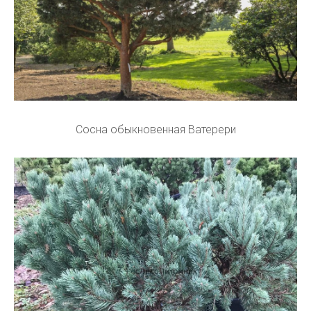
Сосна обыкновенная Ватерери