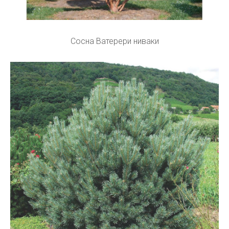
Сосна Ватерери ниваки