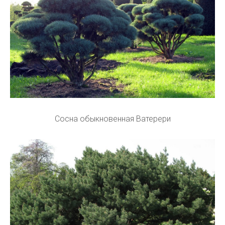
Сосна обыкновенная Ватерери