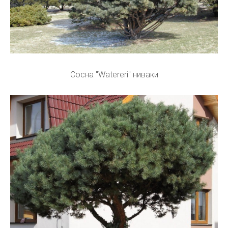
Сосна "Watereri" ниваки