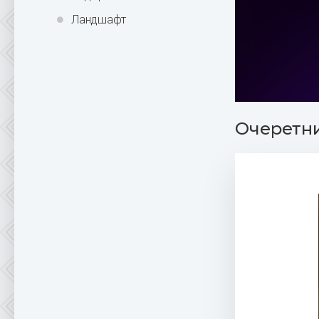
Ландшафт
Очеретн