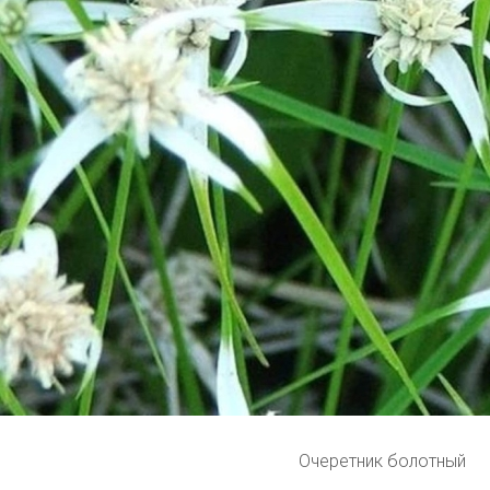
Очеретник болотный