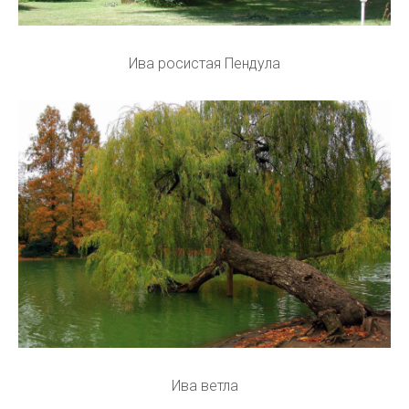
Ива росистая Пендула
Ива ветла