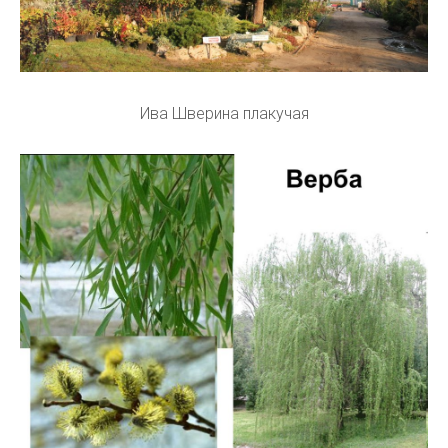
Ива Шверина плакучая