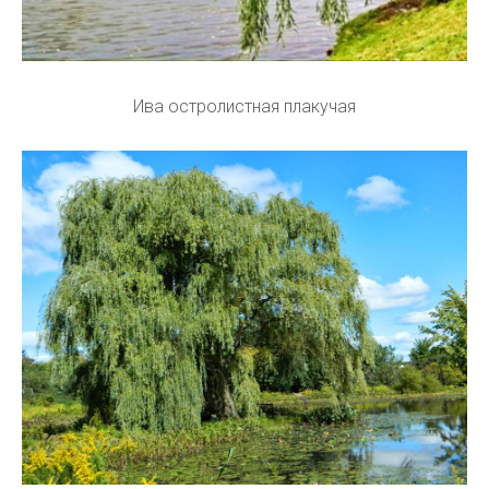
Ива остролистная плакучая