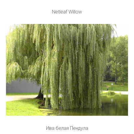
Netleaf Willow
Ива белая Пендула