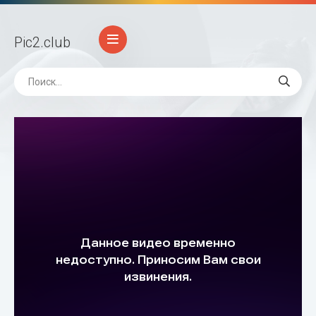
Pic2
.club