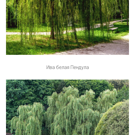
Ива белая Пендула