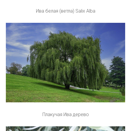
Ива белая (ветла) Salix Alba
Плакучая Ива дерево