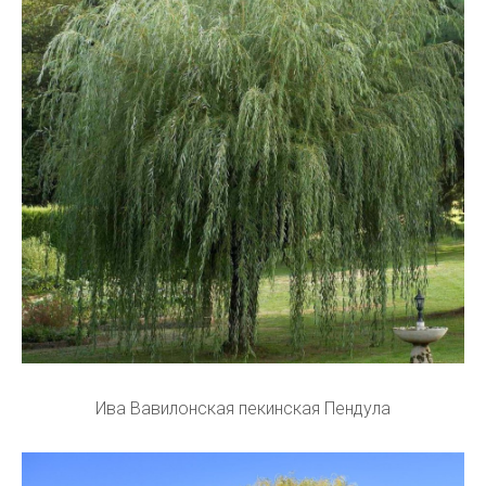
Ива Вавилонская пекинская Пендула