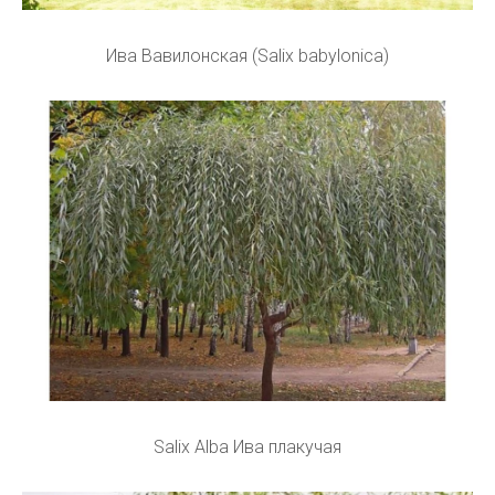
Ива Вавилонская (Salix babylonica)
Salix Alba Ива плакучая