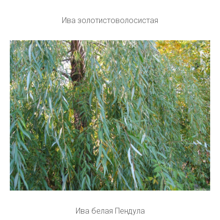
Ива золотистоволосистая
Ива белая Пендула