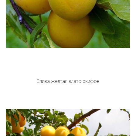
Слива желтая злато скифов