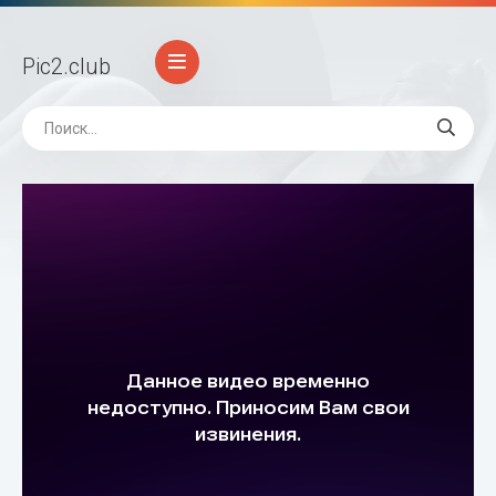
Pic2
.club