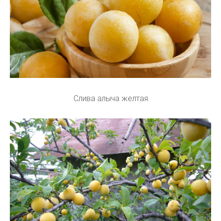
Слива алыча желтая