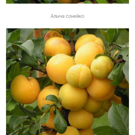
Алыча сонейко