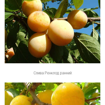
Слива Ренклод ранний