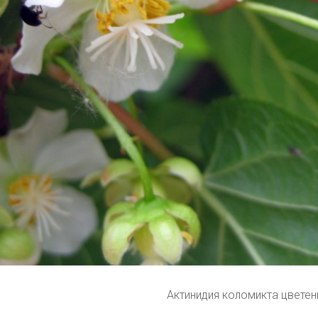
Актинидия коломикта цветен