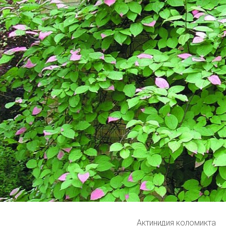
Актинидия коломикта