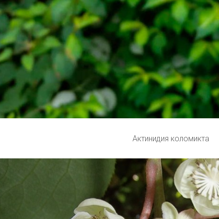
Актинидия коломикта