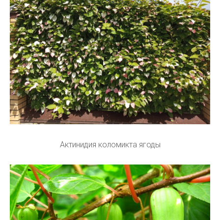
Актинидия коломикта ягоды