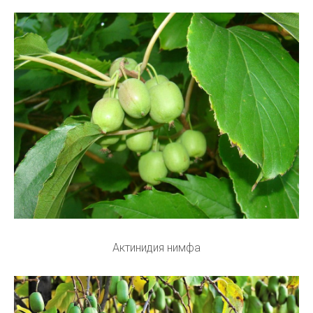
Актинидия нимфа