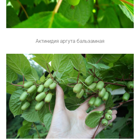
Актинидия аргута бальзамная