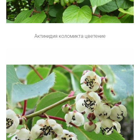
Актинидия коломикта цветение