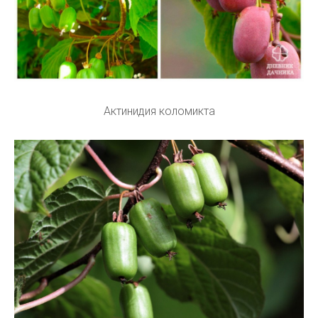
Актинидия коломикта