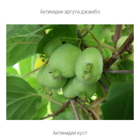
Актинидия аргута джамбо
Актинидия куст