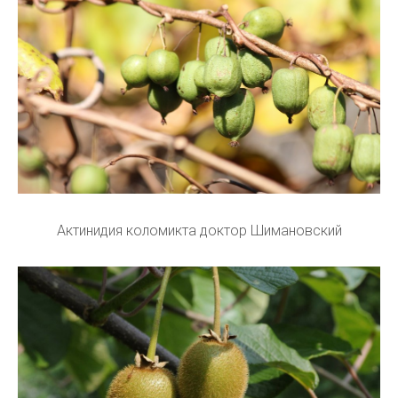
Актинидия коломикта доктор Шимановский