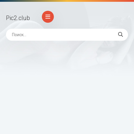
Pic2
.club