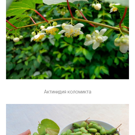
Актинидия коломикта