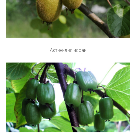
Актинидия иссаи