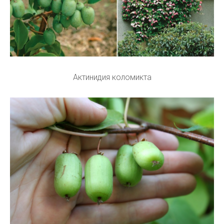
Актинидия коломикта