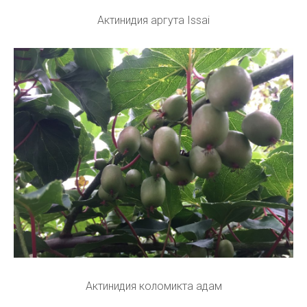
Актинидия аргута Issai
Актинидия коломикта адам