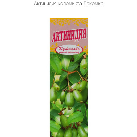
Актинидия коломикта Лакомка