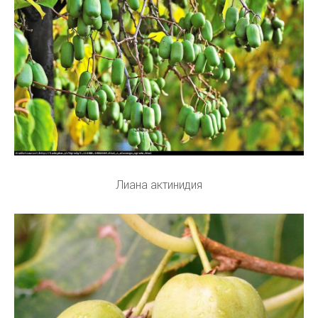
Лиана актинидия