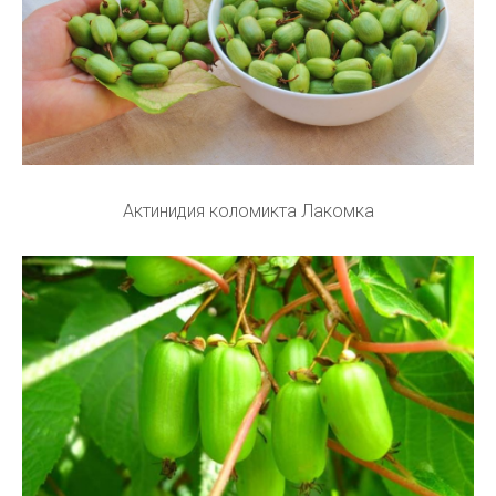
Актинидия коломикта Лакомка