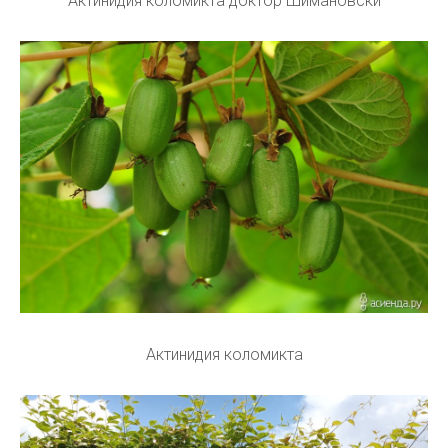
Актинидия коломикта доктор Шимановски
Актинидия коломикта