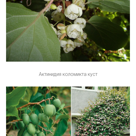
Актинидия коломикта куст