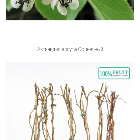
Актинидия аргута Солнечный