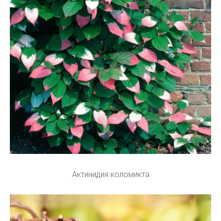
Актинидия коломикта