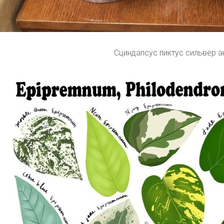
Сциндапсус пиктус сильвер а