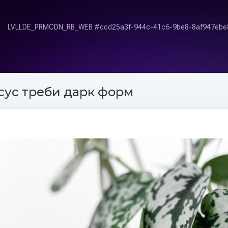
ус треби дарк форм