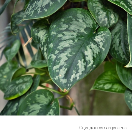
Сциндапсус argyraeus