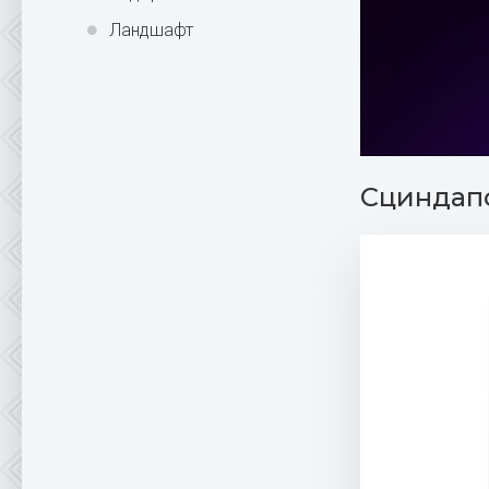
Ландшафт
Сциндапс