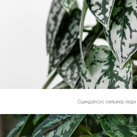
Сциндапсус сильвер леди