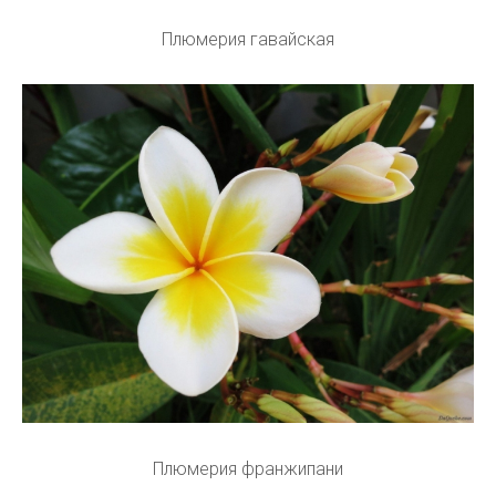
Плюмерия гавайская
Плюмерия франжипани