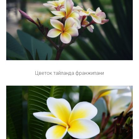
Цветок тайланда франжипани