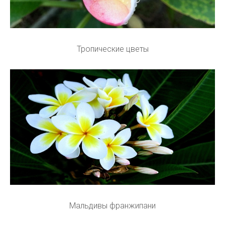
Тропические цветы
Мальдивы франжипани