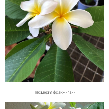
Плюмерия франжипани