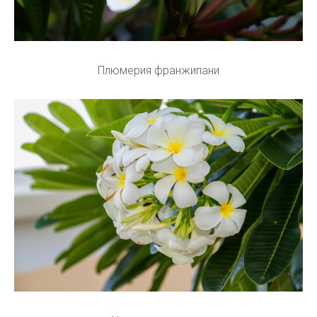
Плюмерия франжипани