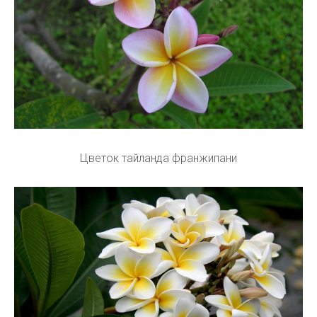
Цветок тайланда франжипани