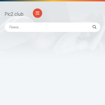
Pic2
.club