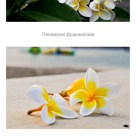
Плюмерия франжипани