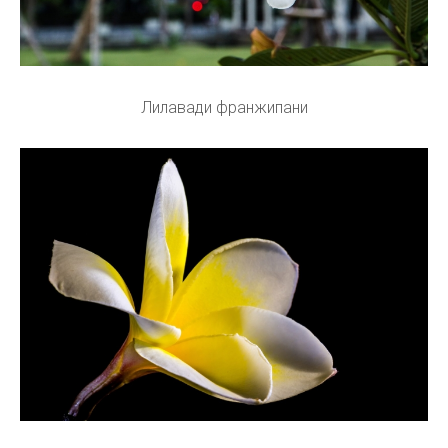
Лилавади франжипани