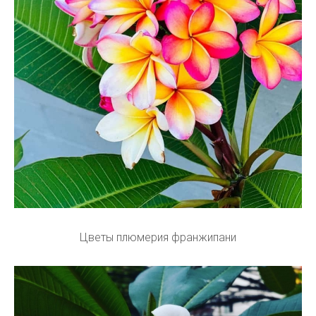
Цветы плюмерия франжипани