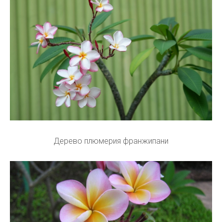
Дерево плюмерия франжипани