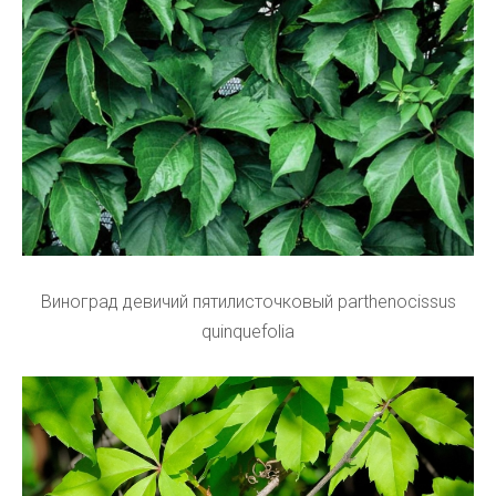
Виноград девичий пятилисточковый parthenocissus
quinquefolia