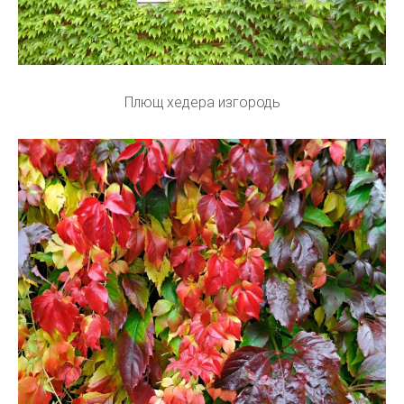
Плющ хедера изгородь