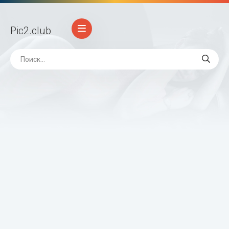
Pic2
.club