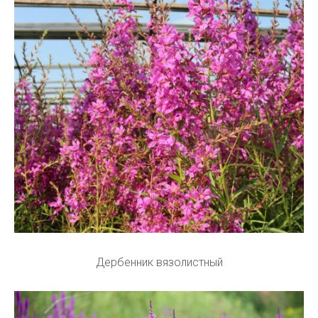
Дербенник вязолистный