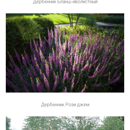
Дербенник Бланш иволистный
Дербенник Рози джем