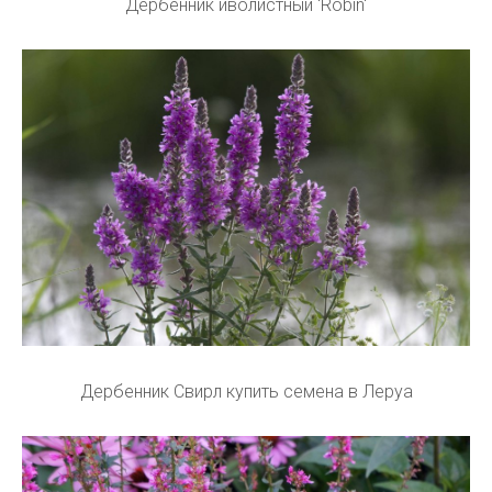
Дербенник иволистный 'Robin'
Дербенник Свирл купить семена в Леруа