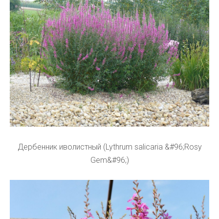
Дербенник иволистный (Lythrum salicaria &#96;Rosy
Gem&#96;)