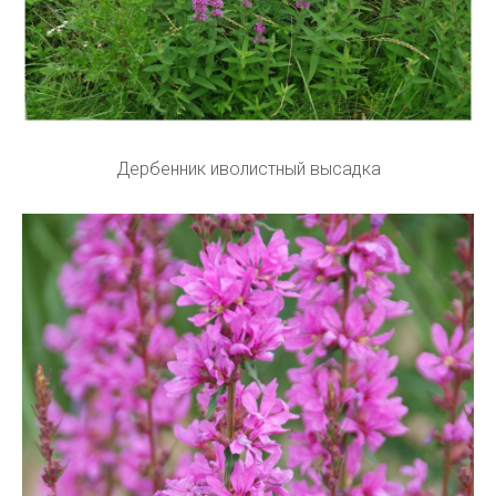
Дербенник иволистный высадка