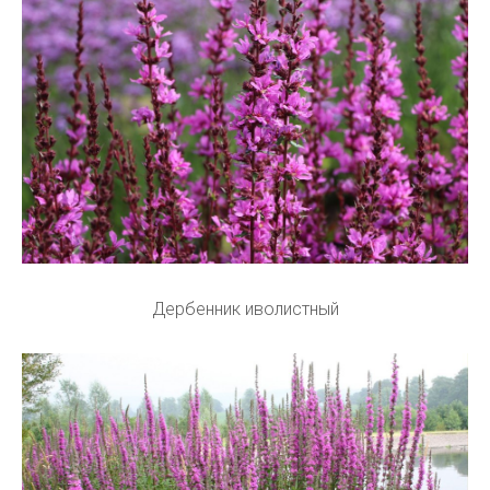
Дербенник иволистный