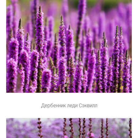
Дербенник леди Сэквилл