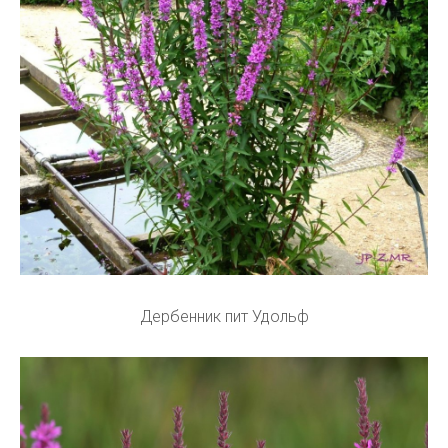
Дербенник пит Удольф