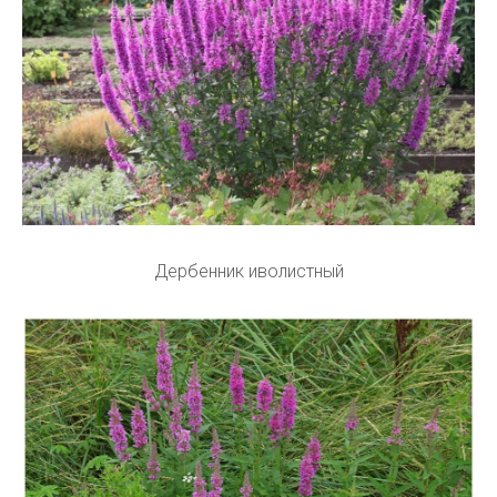
Дербенник иволистный