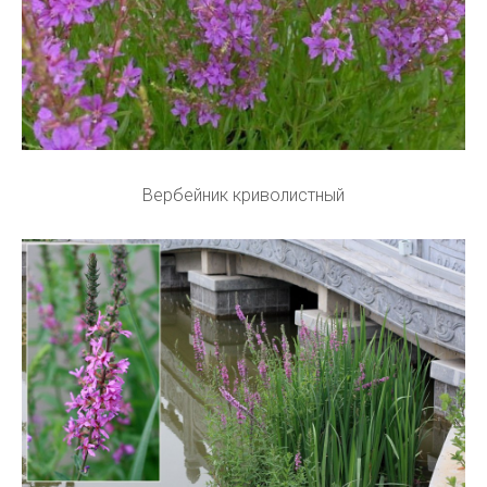
Вербейник криволистный