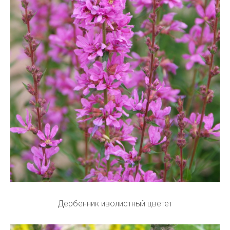
Дербенник иволистный цветет