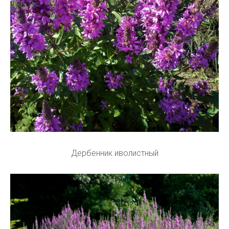
Дербенник иволистный