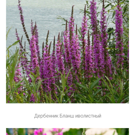
Дербенник Бланш иволистный