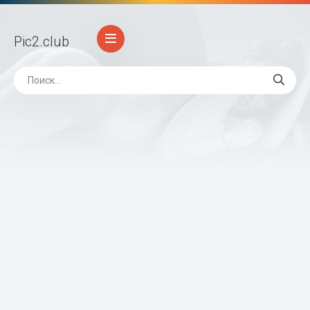
Pic2
.club