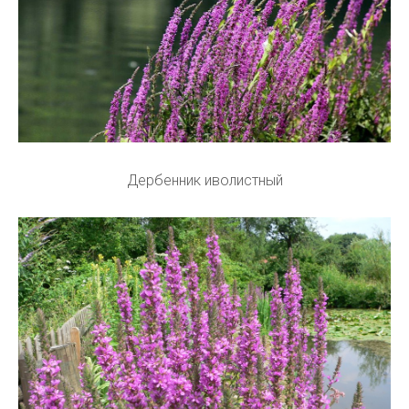
Дербенник иволистный