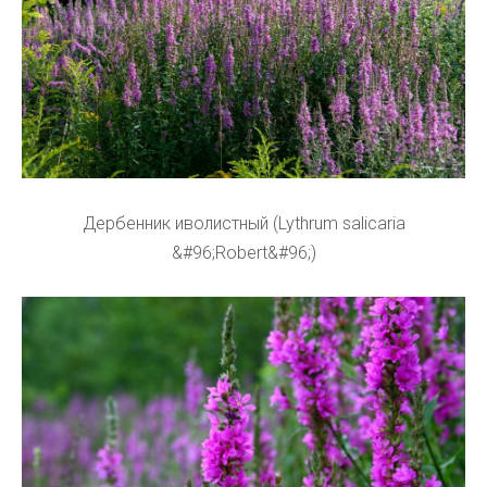
Дербенник иволистный (Lythrum salicaria
&#96;Robert&#96;)