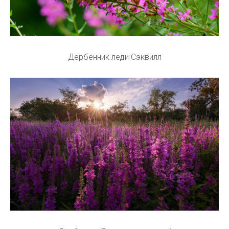
Дербенник леди Сэквилл