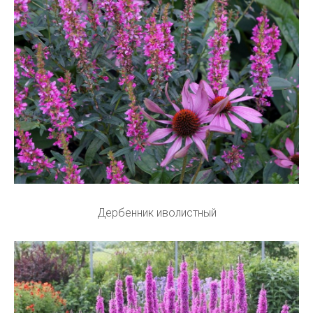
Дербенник иволистный