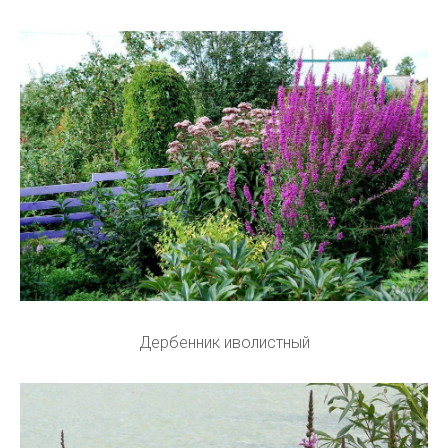
Дербенник иволистный