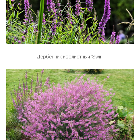
Дербенник иволистный 'Swirl'