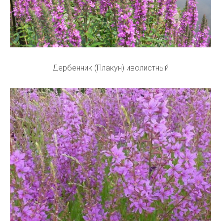
Дербенник (Плакун) иволистный