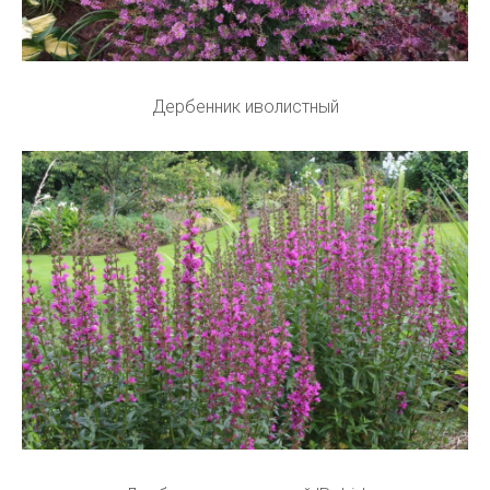
Дербенник иволистный