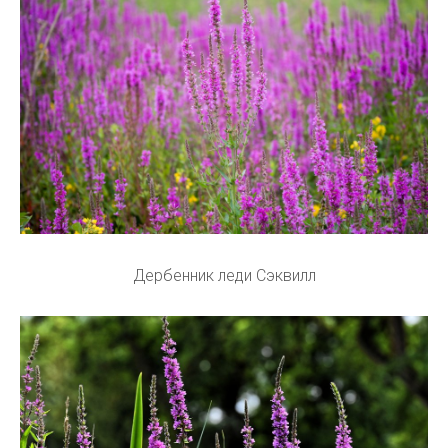
Дербенник леди Сэквилл