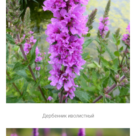
Дербенник иволистный