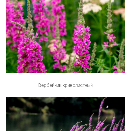
Вербейник криволистный