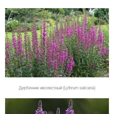
Дербенник иволистный (Lythrum salicaria)