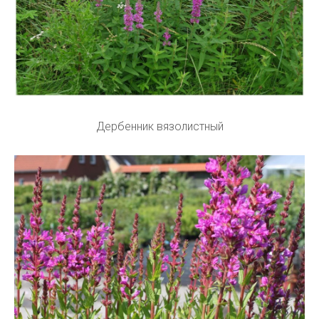
Дербенник вязолистный