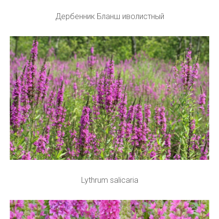
Дербенник Бланш иволистный
Lythrum salicaria