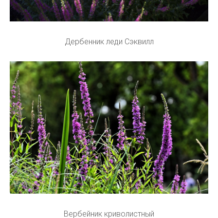
Дербенник леди Сэквилл
Вербейник криволистный