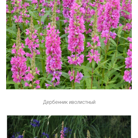
Дербенник иволистный