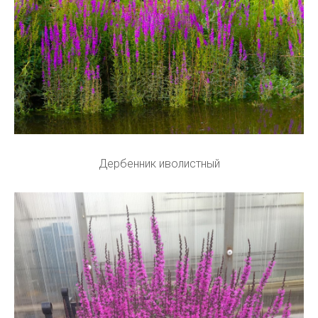
Дербенник иволистный