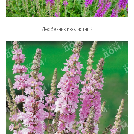
Дербенник иволистный