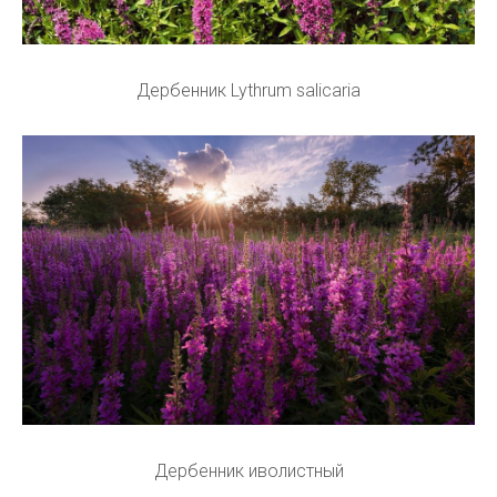
Дербенник Lythrum salicaria
Дербенник иволистный