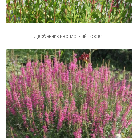
Дербенник иволистный 'Robert'