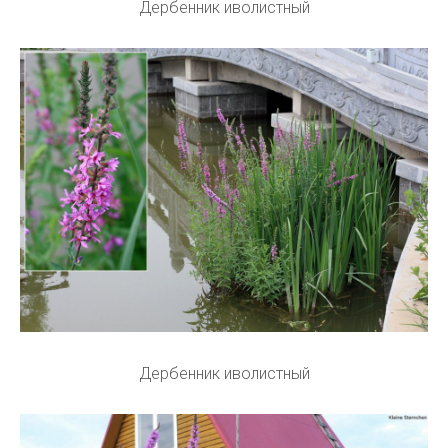
Дербенник иволистный
Дербенник иволистный