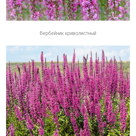
Вербейник криволистный