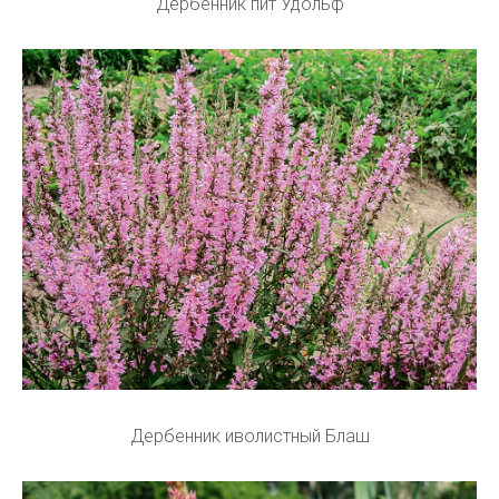
Дербенник пит Удольф
Дербенник иволистный Блаш