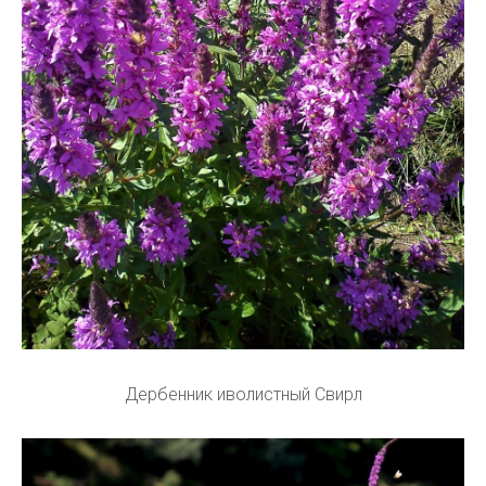
Дербенник иволистный Свирл