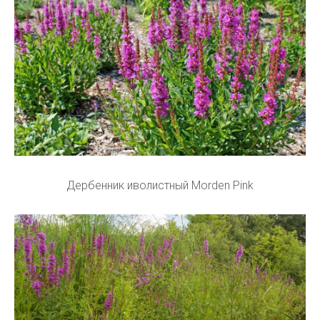
Дербенник иволистный Morden Pink