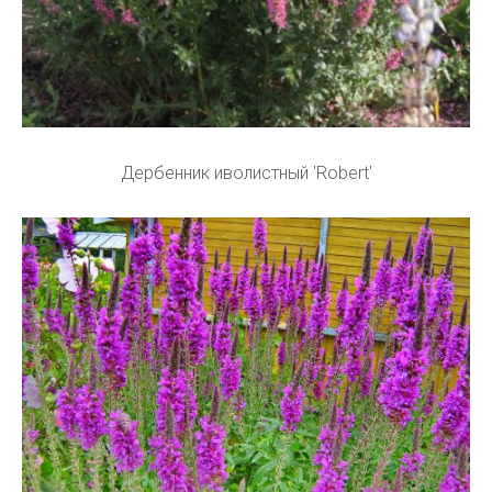
Дербенник иволистный 'Robert'