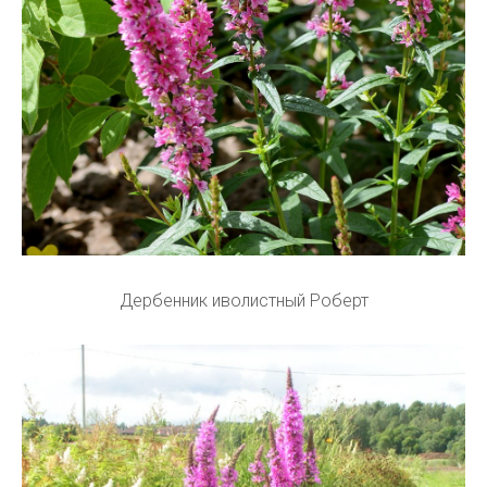
Дербенник иволистный Роберт