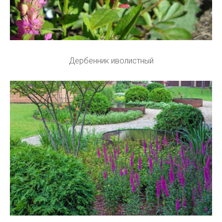
Дербенник иволистный