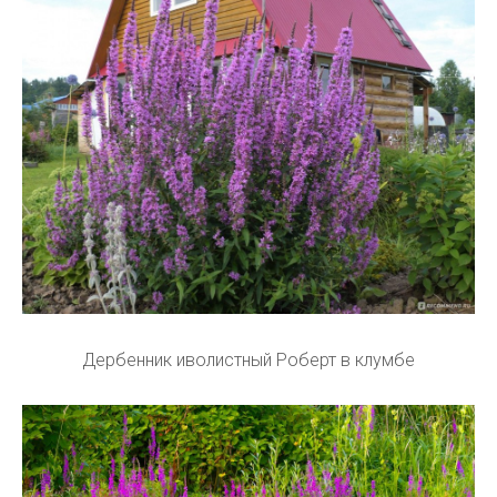
Дербенник иволистный Роберт в клумбе