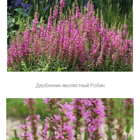
Дербенник иволистный Робин