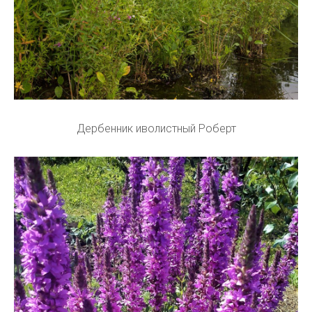
Дербенник иволистный Роберт