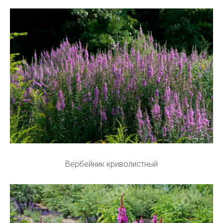
Вербейник криволистный