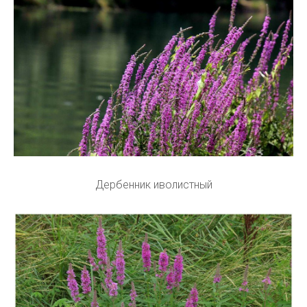
Дербенник иволистный