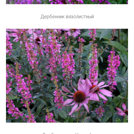
Дербенник вязолистный