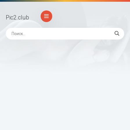
Pic2
.club