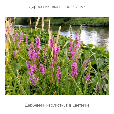
Дербенник Бланш иволистный
Дербенник иволистный в цветнике