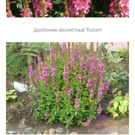
Дербенник иволистный 'Robert'