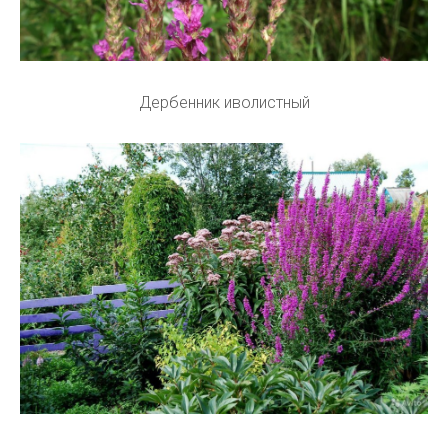
Дербенник иволистный