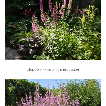
Дербенник иволистный свирл