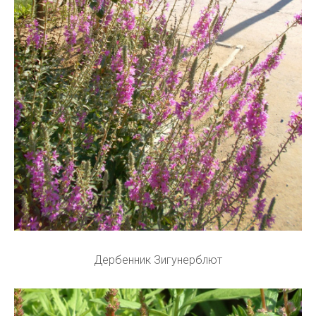
Дербенник Зигунерблют