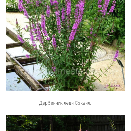
Дербенник леди Сэквилл