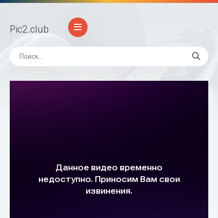
Pic2
.club