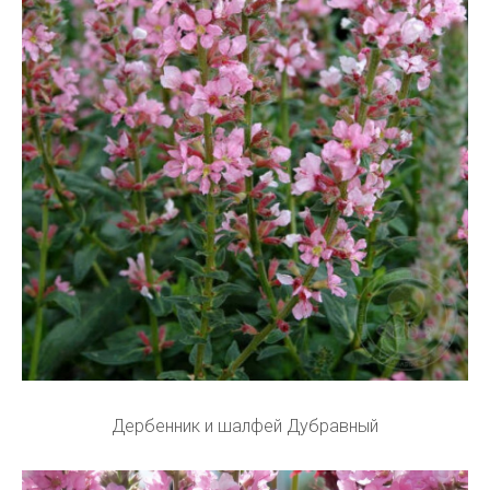
Дербенник и шалфей Дубравный