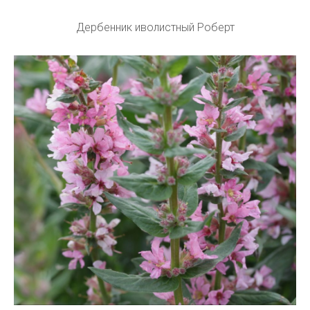
Дербенник иволистный Роберт