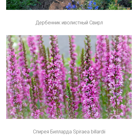
Дербенник иволистный Свирл
Спирея Билларда Spiraea billardii