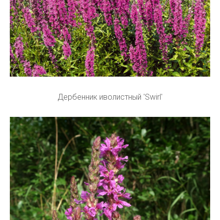
Дербенник иволистный 'Swirl'