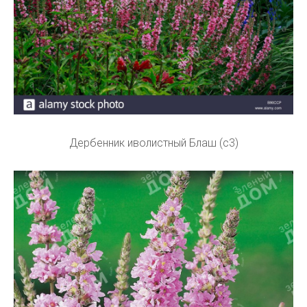
Дербенник иволистный Блаш (с3)