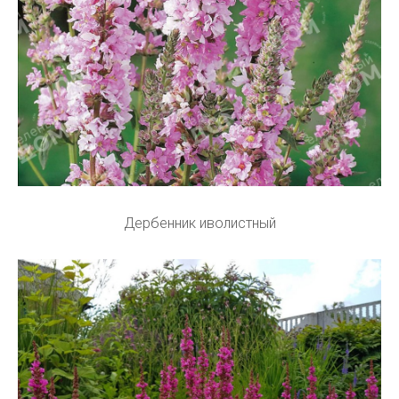
Дербенник иволистный