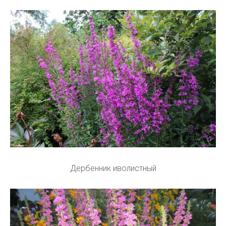
Дербенник иволистный