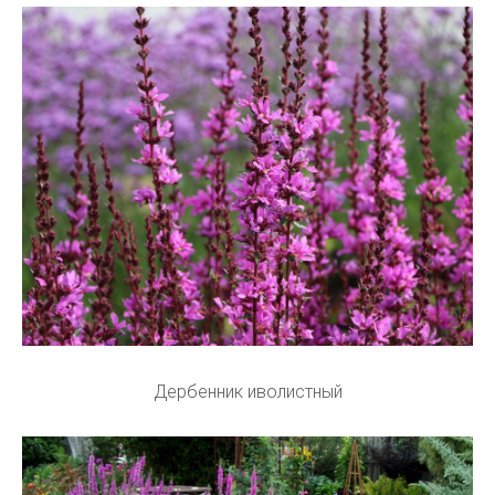
Дербенник иволистный