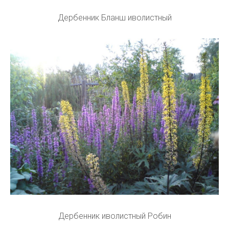
Дербенник Бланш иволистный
Дербенник иволистный Робин