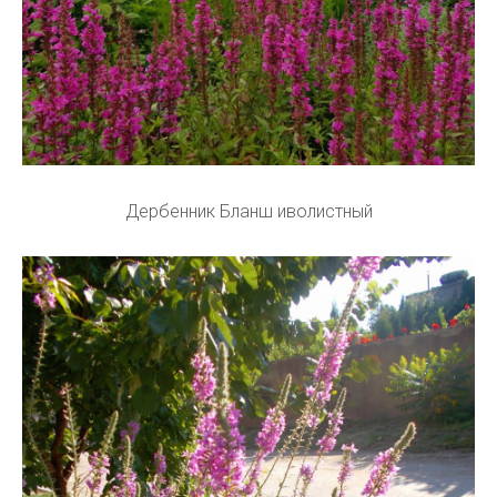
Дербенник Бланш иволистный