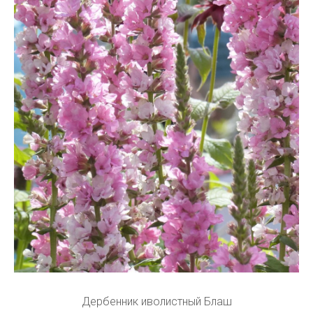
Дербенник иволистный Блаш