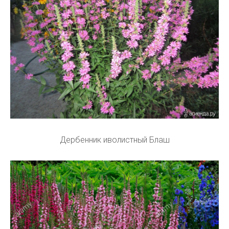
Дербенник иволистный Блаш