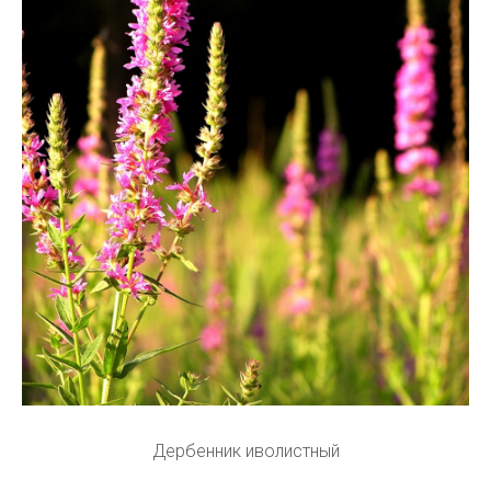
Дербенник иволистный