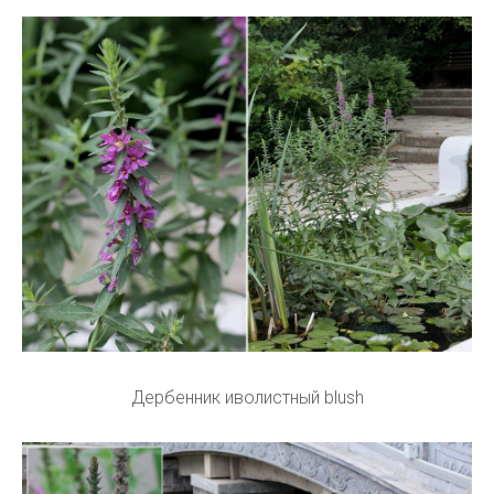
Дербенник иволистный blush