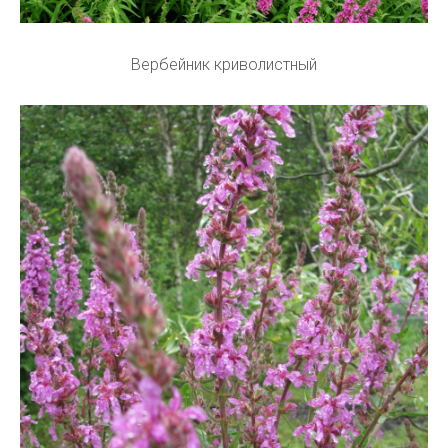
Вербейник криволистный