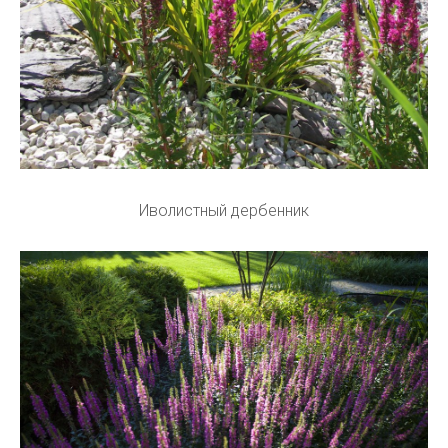
Иволистный дербенник