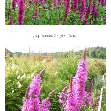
Дербенник Зигунерблют