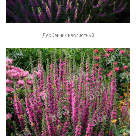
Дербенник иволистный