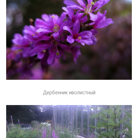
Дербенник иволистный