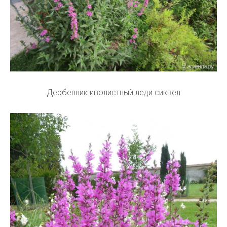
Дербенник иволистный леди сиквел