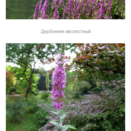
Дербенник иволистный