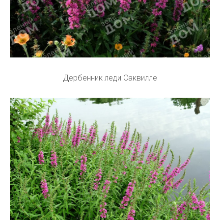
Дербенник леди Саквилле