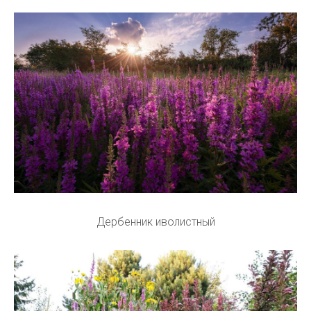
Дербенник иволистный