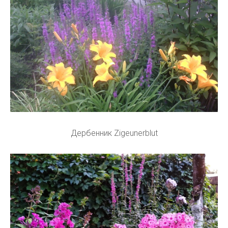
Дербенник Zigeunerblut