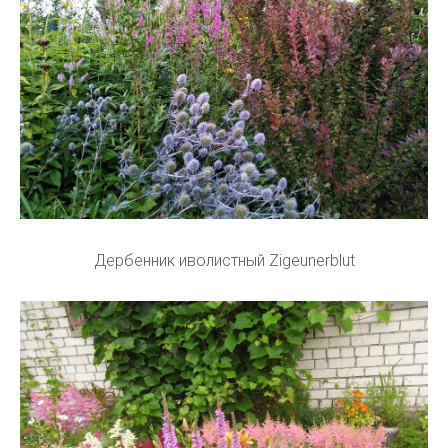
Дербенник иволистный Zigeunerblut