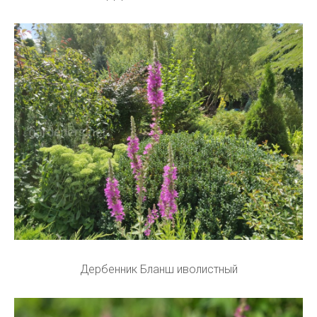
Дербенник Бланш иволистный