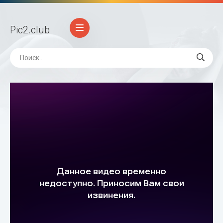
Pic2
.club