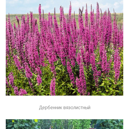
Дербенник вязолистный