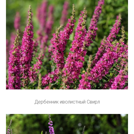
Дербенник иволистный Свирл