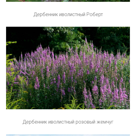
Дербенник иволистный Роберт
Дербенник иволистный розовый жемчуг