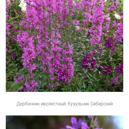
Дербенник иволистный, бузульник Сибирский