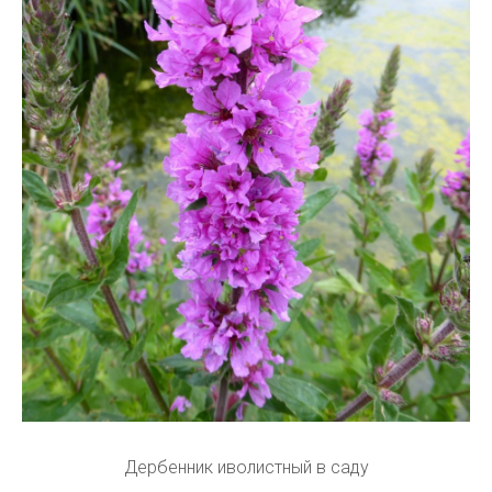
Дербенник иволистный в саду