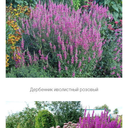
Дербенник иволистный розовый