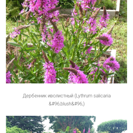
Дербенник иволистный (Lythrum salicaria
&#96;blush&#96;)