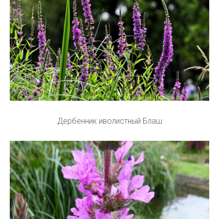
Дербенник иволистный Блаш