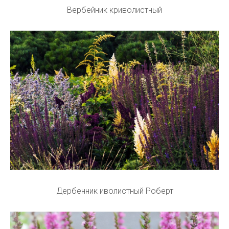
Вербейник криволистный
Дербенник иволистный Роберт