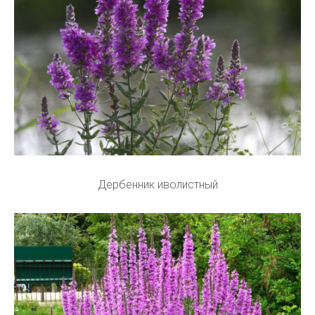
Дербенник иволистный