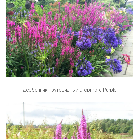
Дербенник прутовидный Dropmore Purple