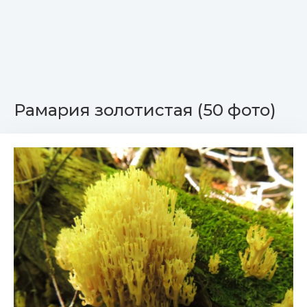
Рамария золотистая (50 фото)