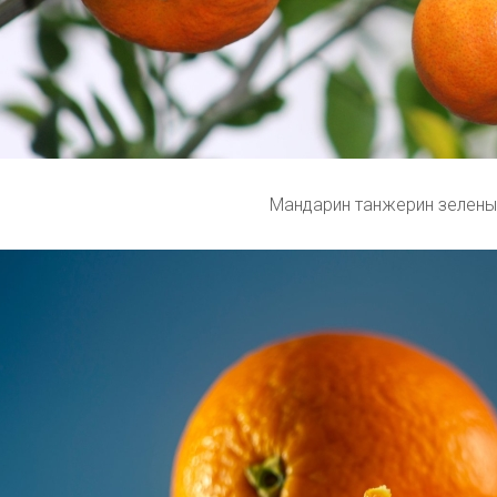
Мандарин танжерин зелены