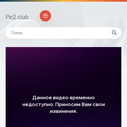
Pic2
.club