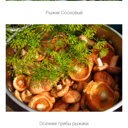
Рыжик Сосновый
Осенние грибы рыжики