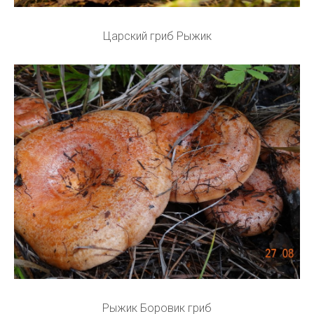
Царский гриб Рыжик
Рыжик Боровик гриб