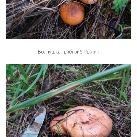
Волнушка грибгриб Рыжик