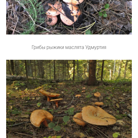
Грибы рыжики маслята Удмуртия