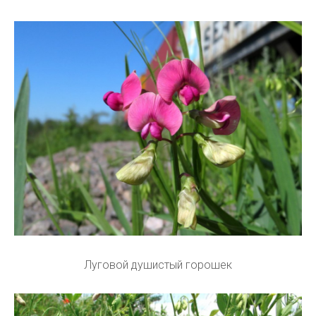
Луговой душистый горошек