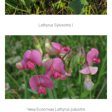
Lathyrus Sylvestris l.
Чина Болотная Lathyrus palustris