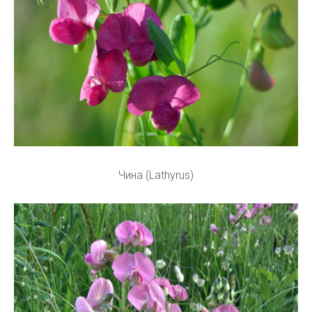
Чина (Lathyrus)