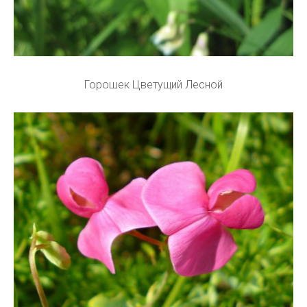
Горошек Цветущий Лесной