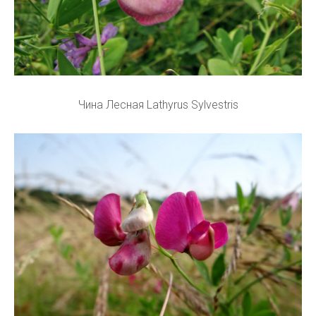
Чина Лесная Lathyrus Sylvestris