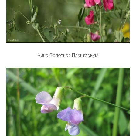
Чина Болотная Плантариум