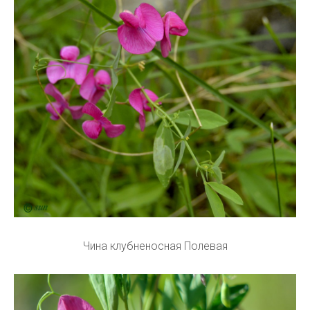
Чина клубненосная Полевая