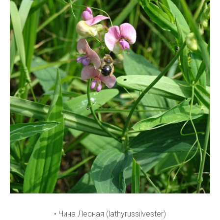
• Чина Лесная (lathyrussilvester)