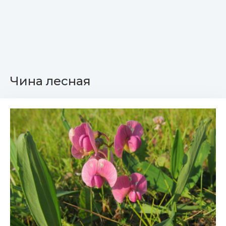
Чина лесная