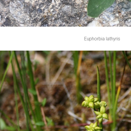
Euphorbia lathyris