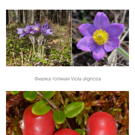
Фиалка топяная Viola uliginosa