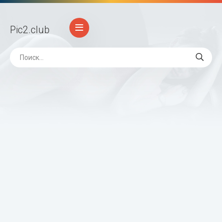
Pic2
.club