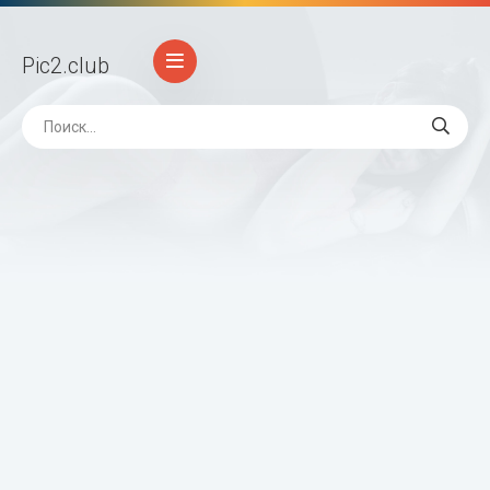
Pic2
.club