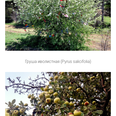
Груша иволистная (Pyrus salicifolia)