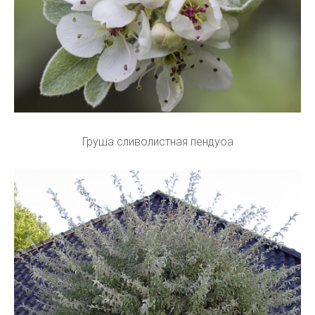
Груша сливолистная пендуоа