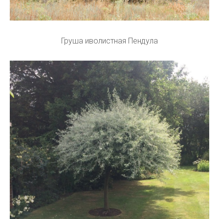
Груша иволистная Пендула