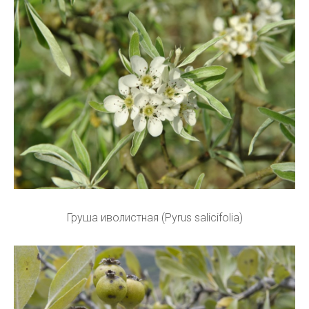
Груша иволистная (Pyrus salicifolia)