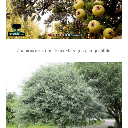
Ива лохолистная (Salix Elaeagnus) angustifolia