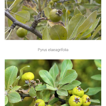
Pyrus elaeagrifolia