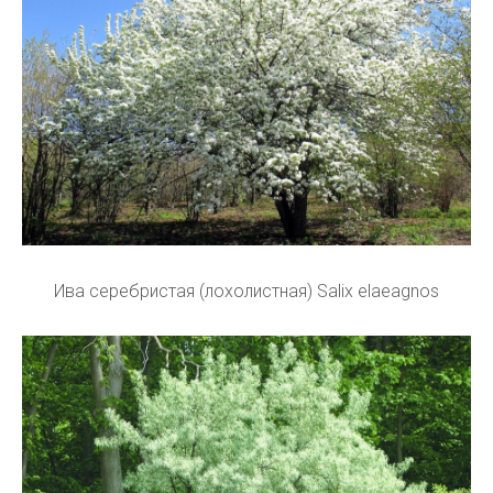
Ива серебристая (лохолистная) Salix elaeagnos