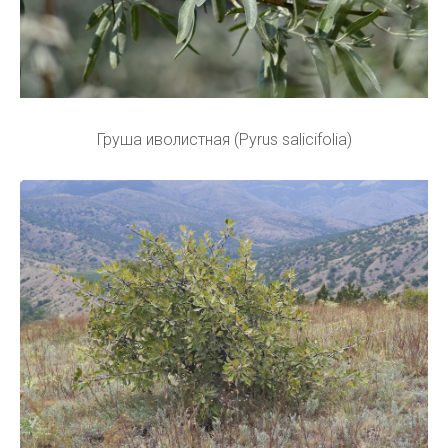
Груша иволистная (Pyrus salicifolia)