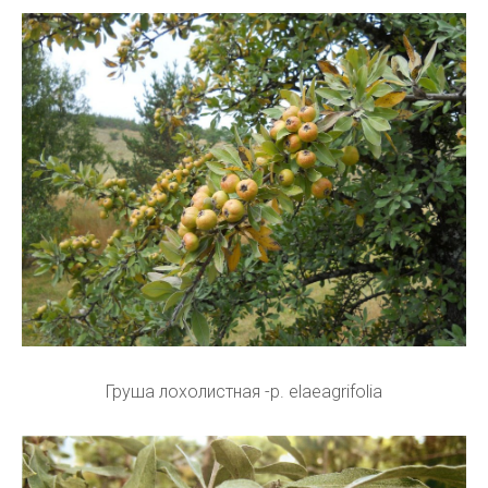
Груша лохолистная -p. elaeagrifolia