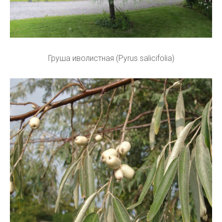
Груша иволистная (Pyrus salicifolia)