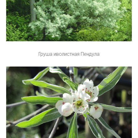
Груша иволистная Пендула