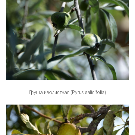
Груша иволистная (Pyrus salicifolia)