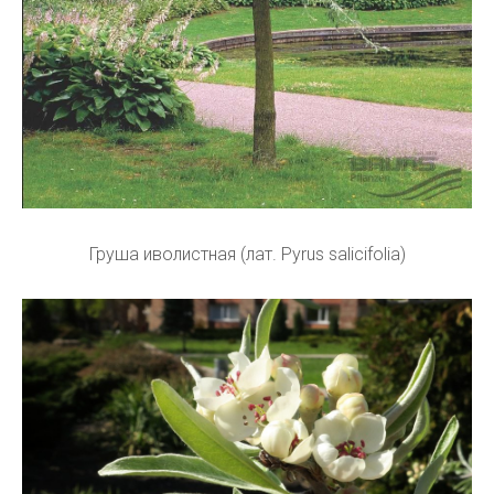
Груша иволистная (лат. Pyrus salicifolia)