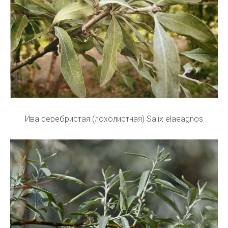
Ива серебристая (лохолистная) Salix elaeagnos